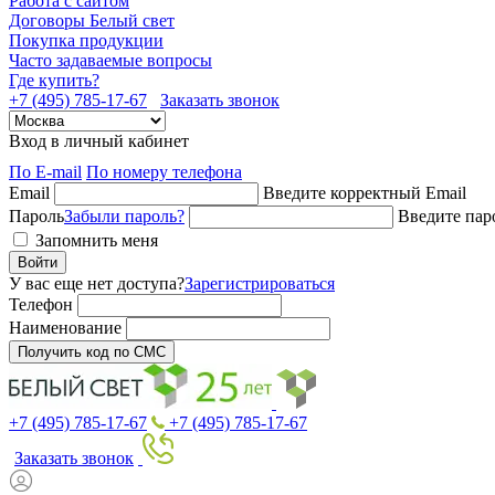
Работа с сайтом
Договоры Белый свет
Покупка продукции
Часто задаваемые вопросы
Где купить?
+7 (495) 785-17-67
Заказать звонок
Вход в личный кабинет
По E-mail
По номеру телефона
Email
Введите корректный Email
Пароль
Забыли пароль?
Введите пар
Запомнить меня
Войти
У вас еще нет доступа?
Зарегистрироваться
Телефон
Наименование
Получить код по СМС
+7 (495) 785-17-67
+7 (495) 785-17-67
Заказать звонок