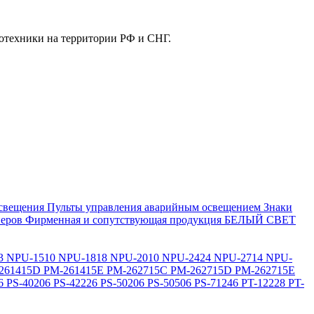
отехники на территории РФ и СНГ.
свещения
Пульты управления аварийным освещением
Знаки
еров
Фирменная и сопутствующая продукция БЕЛЫЙ СВЕТ
3
NPU-1510
NPU-1818
NPU-2010
NPU-2424
NPU-2714
NPU-
261415D
PM-261415E
PM-262715C
PM-262715D
PM-262715E
6
PS-40206
PS-42226
PS-50206
PS-50506
PS-71246
PT-12228
PT-