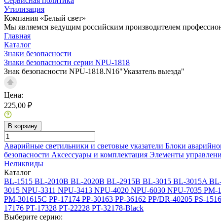
Сервисная политика
Утилизация
Компания «Белый свет»
Мы являемся ведущим российским производителем профессиона
Главная
Каталог
Знаки безопасности
Знаки безопасности серии NPU-1818
Знак безопасности NPU-1818.N16"Указатель выезда"
Цена:
225,00 ₽
В корзину
Аварийные светильники и световые указатели
Блоки аварийно
безопасности
Аксессуары и комплектация
Элементы управлен
Неликвиды
Каталог
BL-1515
BL-2010B
BL-2020B
BL-2915B
BL-3015
BL-3015A
BL
3015
NPU-3311
NPU-3413
NPU-4020
NPU-6030
NPU-7035
PM-1
PM-301615C
PP-17174
PP-30163
PP-36162
PP/DR-40205
PS-151
17176
PT-17328
PT-22228
PT-32178-Black
Выберите серию: