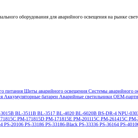
льного оборудования для аварийного освещения на рынке свет
го питания
Щиты аварийного освещения
Системы аварийного о
ия
Аккумуляторные батареи
Аварийные светильники ОЕМ-партн
-3015B
BL-3511B
BL-3517
BL-4020
BL-6020B
BS-DR-4
NPU-030
71815C
PM-171815D
PM-171815E
PM-201115C
PM-261415C
PM-
64
PS-20106
PS-33186
PS-33186-Black
PS-33336
PS-36164
PS-4010