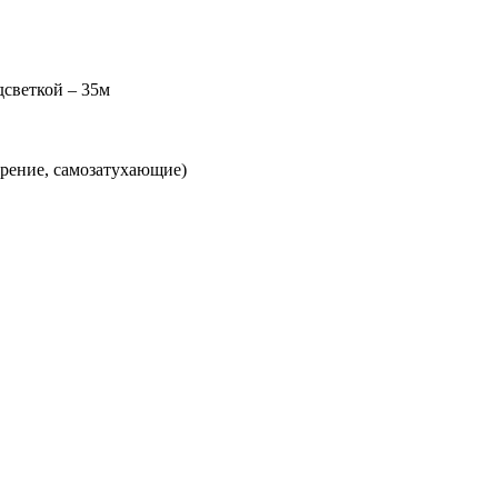
дсветкой – 35м
орение, самозатухающие)