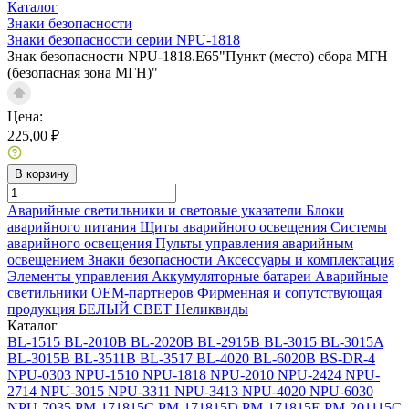
Каталог
Знаки безопасности
Знаки безопасности серии NPU-1818
Знак безопасности NPU-1818.E65"Пункт (место) сбора МГН
(безопасная зона МГН)"
Цена:
225,00 ₽
В корзину
Аварийные светильники и световые указатели
Блоки
аварийного питания
Щиты аварийного освещения
Системы
аварийного освещения
Пульты управления аварийным
освещением
Знаки безопасности
Аксессуары и комплектация
Элементы управления
Аккумуляторные батареи
Аварийные
светильники ОЕМ-партнеров
Фирменная и сопутствующая
продукция БЕЛЫЙ СВЕТ
Неликвиды
Каталог
BL-1515
BL-2010B
BL-2020B
BL-2915B
BL-3015
BL-3015A
BL-3015B
BL-3511B
BL-3517
BL-4020
BL-6020B
BS-DR-4
NPU-0303
NPU-1510
NPU-1818
NPU-2010
NPU-2424
NPU-
2714
NPU-3015
NPU-3311
NPU-3413
NPU-4020
NPU-6030
NPU-7035
PM-171815C
PM-171815D
PM-171815E
PM-201115C