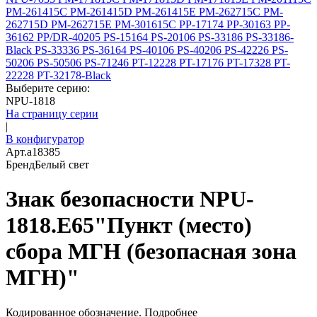
PM-261415C
PM-261415D
PM-261415E
PM-262715C
PM-
262715D
PM-262715E
PM-301615C
PP-17174
PP-30163
PP-
36162
PP/DR-40205
PS-15164
PS-20106
PS-33186
PS-33186-
Black
PS-33336
PS-36164
PS-40106
PS-40206
PS-42226
PS-
50206
PS-50506
PS-71246
PT-12228
PT-17176
PT-17328
PT-
22228
PT-32178-Black
Выберите серию:
NPU-1818
На страницу серии
|
В конфигуратор
Арт.
a18385
Бренд
Белый свет
Знак безопасности NPU-
1818.E65"Пункт (место)
сбора МГН (безопасная зона
МГН)"
Кодированное обозначение.
Подробнее