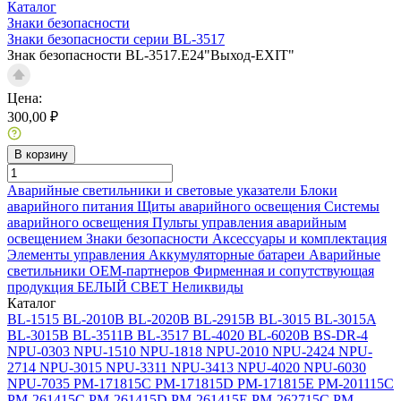
Каталог
Знаки безопасности
Знаки безопасности серии BL-3517
Знак безопасности BL-3517.E24"Выход-EXIT"
Цена:
300,00 ₽
В корзину
Аварийные светильники и световые указатели
Блоки
аварийного питания
Щиты аварийного освещения
Системы
аварийного освещения
Пульты управления аварийным
освещением
Знаки безопасности
Аксессуары и комплектация
Элементы управления
Аккумуляторные батареи
Аварийные
светильники ОЕМ-партнеров
Фирменная и сопутствующая
продукция БЕЛЫЙ СВЕТ
Неликвиды
Каталог
BL-1515
BL-2010B
BL-2020B
BL-2915B
BL-3015
BL-3015A
BL-3015B
BL-3511B
BL-3517
BL-4020
BL-6020B
BS-DR-4
NPU-0303
NPU-1510
NPU-1818
NPU-2010
NPU-2424
NPU-
2714
NPU-3015
NPU-3311
NPU-3413
NPU-4020
NPU-6030
NPU-7035
PM-171815C
PM-171815D
PM-171815E
PM-201115C
PM-261415C
PM-261415D
PM-261415E
PM-262715C
PM-