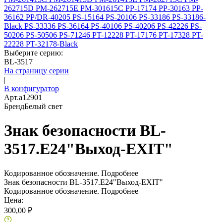
262715D
PM-262715E
PM-301615C
PP-17174
PP-30163
PP-
36162
PP/DR-40205
PS-15164
PS-20106
PS-33186
PS-33186-
Black
PS-33336
PS-36164
PS-40106
PS-40206
PS-42226
PS-
50206
PS-50506
PS-71246
PT-12228
PT-17176
PT-17328
PT-
22228
PT-32178-Black
Выберите серию:
BL-3517
На страницу серии
|
В конфигуратор
Арт.
a12901
Бренд
Белый свет
Знак безопасности BL-
3517.E24"Выход-EXIT"
Кодированное обозначение.
Подробнее
Знак безопасности BL-3517.E24"Выход-EXIT"
Кодированное обозначение.
Подробнее
Цена:
300,00 ₽