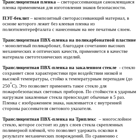
Транслюцентная пленка
– светорассеивающая самоклеящаяся
пленка применяемая для изготовления знаков безопасности.
ПЭТ-беклит
–
композитный светорассеивающий материал, в
основе которого лежит без клеевая пленка из
полиэтилентерефталата с нанесенным на нее печатным слоем.
Транслюцентная ПВХ-пленка на поликарбонатной пластине
-
м
онолитный поликарбонат,
благодаря сочетанию высоких
механических и оптических качеств, применяется в качестве
материала светотехнических изделий.
Транслюцентная ПВХ-пленка на закаленном стекле
- с
текло
сохраняет свои характеристики при воздействии низкой и
высокой температуры, стойко к температурным перепадам (до
°
250
С). Это позволяет применять такое стекло для
пожаробезопасных световых приборов. По стойкости к ударным
нагрузкам закаленные стекла превосходят обычные в 5 раз.
Пленка с изображением знака, наклеивается с внутренней
стороны рассеивателя светового указателя.
Транслюцентная ПВХ-пленка на Триплекс
– многослойное
стекло, которое состоит из двух слоев стекла скрепленных
полимерной плёнкой, что позволяет удержать осколки в
результате механических повреждений. По сравнению с