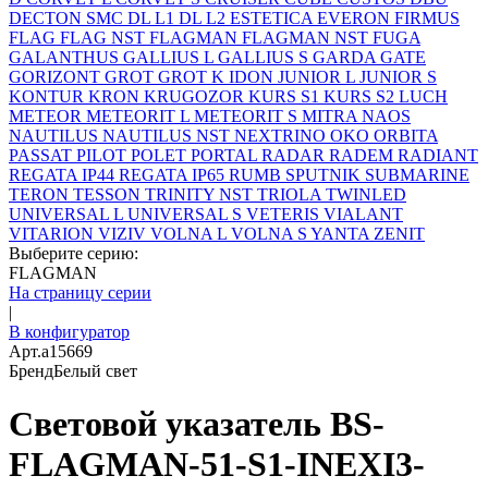
DECTON SMC
DL L1
DL L2
ESTETICA
EVERON
FIRMUS
FLAG
FLAG NST
FLAGMAN
FLAGMAN NST
FUGA
GALANTHUS
GALLIUS L
GALLIUS S
GARDA
GATE
GORIZONT
GROT
GROT K
IDON
JUNIOR L
JUNIOR S
KONTUR
KRON
KRUGOZOR
KURS S1
KURS S2
LUCH
METEOR
METEORIT L
METEORIT S
MITRA
NAOS
NAUTILUS
NAUTILUS NST
NEXTRINO
OKO
ORBITA
PASSAT
PILOT
POLET
PORTAL
RADAR
RADEM
RADIANT
REGATA IP44
REGATA IP65
RUMB
SPUTNIK
SUBMARINE
TERON
TESSON
TRINITY NST
TRIOLA
TWINLED
UNIVERSAL L
UNIVERSAL S
VETERIS
VIALANT
VITARION
VIZIV
VOLNA L
VOLNA S
YANTA
ZENIT
Выберите серию:
FLAGMAN
На страницу серии
|
В конфигуратор
Арт.
a15669
Бренд
Белый свет
Световой указатель BS-
FLAGMAN-51-S1-INEXI3-