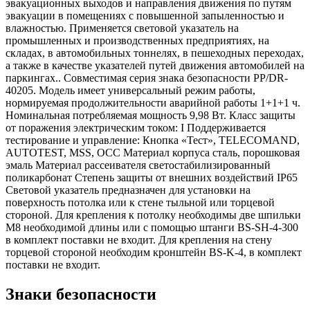
эвакуационных выходов и направления движения по путям
эвакуации в помещениях с повышенной запыленностью и
влажностью. Применяется световой указатель на
промышленных и производственных предприятиях, на
складах, в автомобильных тоннелях, в пешеходных переходах,
а также в качестве указателей путей движения автомобилей на
паркингах.. Совместимая серия знака безопасности PP/DR-
40205. Модель имеет универсальный режим работы,
нормируемая продолжительности аварийной работы 1+1+1 ч.
Номинальная потребляемая мощность 9,98 Вт. Класс защиты
от поражения электрическим током: I Поддерживается
тестирование и управление: Кнопка «Тест», TELECOMAND,
AUTOTEST, MSS, OCC Материал корпуса сталь, порошковая
эмаль Материал рассеивателя светостабилизированный
поликарбонат Степень защиты от внешних воздействий IP65
Световой указатель предназначен для установки на
поверхность потолка или к стене тыльной или торцевой
стороной. Для крепления к потолку необходимы две шпильки
М8 необходимой длины или с помощью штанги BS-SH-4-300
в комплект поставки не входит. Для крепления на стену
торцевой стороной необходим кронштейн BS-K-4, в комплект
поставки не входит.
Знаки безопасности