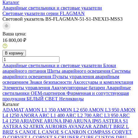
Каталог
Аварийные светильники и световые указатели
Световые указатели серии FLAGMAN
Световой указатель BS-FLAGMAN-51-S1-INEXI3-MSS3
Ваша цена:
16 800,00 ₽
В корзину
Аварийные светильники и световые указатели
Блоки
аварийного питания
Щиты аварийного освещения
Системы
аварийного освещения
Пульты управления аварийным
освещением
Знаки безопасности
Аксессуары и комплектация
Элементы управления
Аккумуляторные батареи
Аварийные
светильники ОЕМ-партнеров
Фирменная и сопутствующая
продукция БЕЛЫЙ СВЕТ
Неликвиды
Каталог
ADAMAT
AMON L1 350
AMON L2 650
AMON L3 950
AMON
L4 1250
ANORA
ARC L1 400
ARC L2 700
ARC L3 950
ARC
L4 1250
ARIADNE
ARUNA IP40
ARUNA IP65
ASTERA S1
ASTERA S2
ATRIX
AURORIS
AVANZAR
AZIMUT
BRIZ L
BRIZ S
CANOE L
CANOE S
CANRON
COMPASS
CORVET
D
CORVET L
CORVET S
CRUISER
CUBE
CUSTOS
DBU