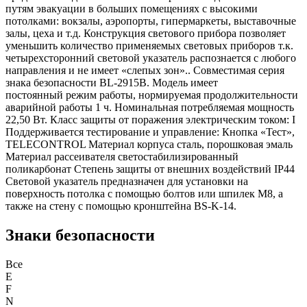
путям эвакуации в больших помещениях c высокими
потолками: вокзалы, аэропорты, гипермаркеты, выставочные
залы, цеха и т.д. Конструкция светового прибора позволяет
уменьшить количество применяемых световых приборов т.к.
четырехсторонний световой указатель распознается с любого
направления и не имеет «слепых зон».. Совместимая серия
знака безопасности BL-2915B. Модель имеет
постоянный режим работы, нормируемая продолжительности
аварийной работы 1 ч. Номинальная потребляемая мощность
22,50 Вт. Класс защиты от поражения электрическим током: I
Поддерживается тестирование и управление: Кнопка «Тест»,
TELECONTROL Материал корпуса сталь, порошковая эмаль
Материал рассеивателя светостабилизированный
поликарбонат Степень защиты от внешних воздействий IP44
Световой указатель предназначен для установки на
поверхность потолка с помощью болтов или шпилек M8, а
также на стену с помощью кронштейна BS-K-14.
Знаки безопасности
Все
E
F
N