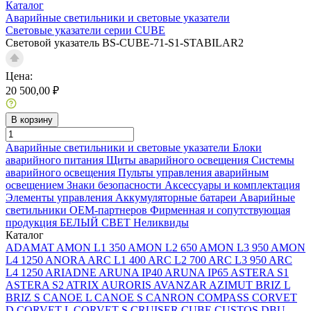
Каталог
Аварийные светильники и световые указатели
Световые указатели серии CUBE
Световой указатель BS-CUBE-71-S1-STABILAR2
Цена:
20 500,00 ₽
В корзину
Аварийные светильники и световые указатели
Блоки
аварийного питания
Щиты аварийного освещения
Системы
аварийного освещения
Пульты управления аварийным
освещением
Знаки безопасности
Аксессуары и комплектация
Элементы управления
Аккумуляторные батареи
Аварийные
светильники ОЕМ-партнеров
Фирменная и сопутствующая
продукция БЕЛЫЙ СВЕТ
Неликвиды
Каталог
ADAMAT
AMON L1 350
AMON L2 650
AMON L3 950
AMON
L4 1250
ANORA
ARC L1 400
ARC L2 700
ARC L3 950
ARC
L4 1250
ARIADNE
ARUNA IP40
ARUNA IP65
ASTERA S1
ASTERA S2
ATRIX
AURORIS
AVANZAR
AZIMUT
BRIZ L
BRIZ S
CANOE L
CANOE S
CANRON
COMPASS
CORVET
D
CORVET L
CORVET S
CRUISER
CUBE
CUSTOS
DBU