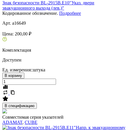
Знак безопасности BL-2915B.E10"Указ. двери
эвакуационного выхода (лев.)"
Кодированное обозначение.
Подробнее
Арт. a16649
Цена:
200,00 ₽
Комплектация
Доступен
Ед. измерения::
штука
В корзину
В спецификацию
Совместимая серия указателей
ADAMAT
,
CUBE