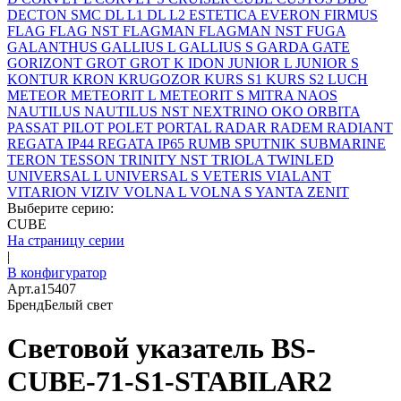
DECTON SMC
DL L1
DL L2
ESTETICA
EVERON
FIRMUS
FLAG
FLAG NST
FLAGMAN
FLAGMAN NST
FUGA
GALANTHUS
GALLIUS L
GALLIUS S
GARDA
GATE
GORIZONT
GROT
GROT K
IDON
JUNIOR L
JUNIOR S
KONTUR
KRON
KRUGOZOR
KURS S1
KURS S2
LUCH
METEOR
METEORIT L
METEORIT S
MITRA
NAOS
NAUTILUS
NAUTILUS NST
NEXTRINO
OKO
ORBITA
PASSAT
PILOT
POLET
PORTAL
RADAR
RADEM
RADIANT
REGATA IP44
REGATA IP65
RUMB
SPUTNIK
SUBMARINE
TERON
TESSON
TRINITY NST
TRIOLA
TWINLED
UNIVERSAL L
UNIVERSAL S
VETERIS
VIALANT
VITARION
VIZIV
VOLNA L
VOLNA S
YANTA
ZENIT
Выберите серию:
CUBE
На страницу серии
|
В конфигуратор
Арт.
a15407
Бренд
Белый свет
Световой указатель BS-
CUBE-71-S1-STABILAR2