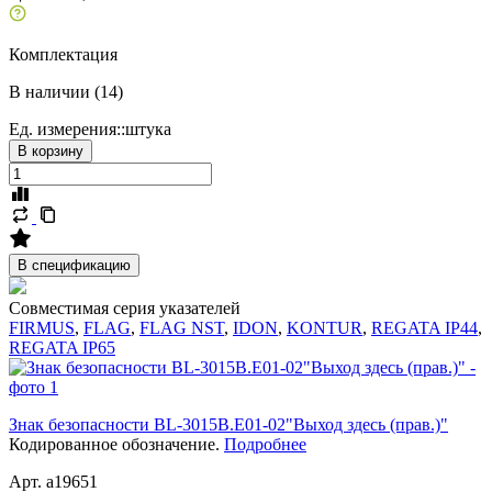
Комплектация
В наличии (14)
Ед. измерения::
штука
В корзину
В спецификацию
Совместимая серия указателей
FIRMUS
,
FLAG
,
FLAG NST
,
IDON
,
KONTUR
,
REGATA IP44
,
REGATA IP65
Знак безопасности BL-3015B.E01-02"Выход здесь (прав.)"
Кодированное обозначение.
Подробнее
Арт. a19651