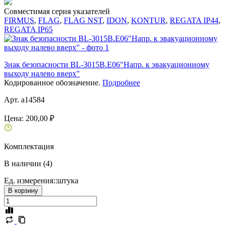
Совместимая серия указателей
FIRMUS
,
FLAG
,
FLAG NST
,
IDON
,
KONTUR
,
REGATA IP44
,
REGATA IP65
Знак безопасности BL-3015B.E06"Напр. к эвакуационному
выходу налево вверх"
Кодированное обозначение.
Подробнее
Арт. a14584
Цена:
200,00 ₽
Комплектация
В наличии (4)
Ед. измерения::
штука
В корзину