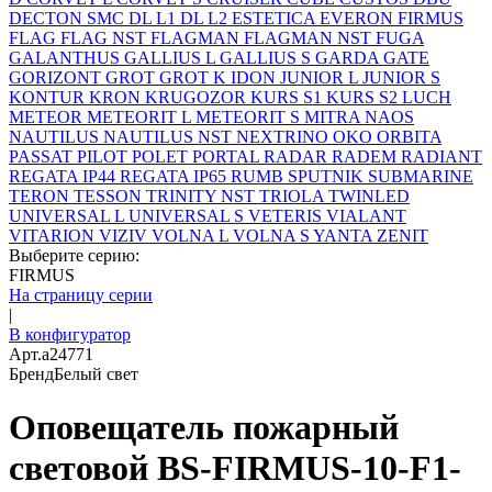
DECTON SMC
DL L1
DL L2
ESTETICA
EVERON
FIRMUS
FLAG
FLAG NST
FLAGMAN
FLAGMAN NST
FUGA
GALANTHUS
GALLIUS L
GALLIUS S
GARDA
GATE
GORIZONT
GROT
GROT K
IDON
JUNIOR L
JUNIOR S
KONTUR
KRON
KRUGOZOR
KURS S1
KURS S2
LUCH
METEOR
METEORIT L
METEORIT S
MITRA
NAOS
NAUTILUS
NAUTILUS NST
NEXTRINO
OKO
ORBITA
PASSAT
PILOT
POLET
PORTAL
RADAR
RADEM
RADIANT
REGATA IP44
REGATA IP65
RUMB
SPUTNIK
SUBMARINE
TERON
TESSON
TRINITY NST
TRIOLA
TWINLED
UNIVERSAL L
UNIVERSAL S
VETERIS
VIALANT
VITARION
VIZIV
VOLNA L
VOLNA S
YANTA
ZENIT
Выберите серию:
FIRMUS
На страницу серии
|
В конфигуратор
Арт.
a24771
Бренд
Белый свет
Оповещатель пожарный
световой BS-FIRMUS-10-F1-