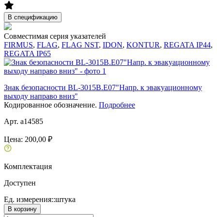
В спецификацию
Совместимая серия указателей
FIRMUS
,
FLAG
,
FLAG NST
,
IDON
,
KONTUR
,
REGATA IP44
,
REGATA IP65
Знак безопасности BL-3015B.E07"Напр. к эвакуационному
выходу направо вниз"
Кодированное обозначение.
Подробнее
Арт. a14585
Цена:
200,00 ₽
Комплектация
Доступен
Ед. измерения::
штука
В корзину