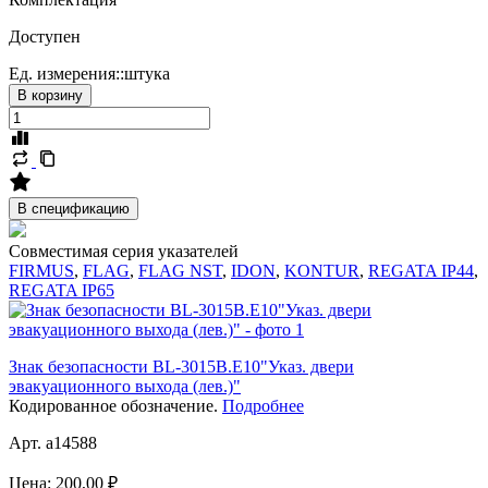
Доступен
Ед. измерения::
штука
В корзину
В спецификацию
Совместимая серия указателей
FIRMUS
,
FLAG
,
FLAG NST
,
IDON
,
KONTUR
,
REGATA IP44
,
REGATA IP65
Знак безопасности BL-3015B.E10"Указ. двери
эвакуационного выхода (лев.)"
Кодированное обозначение.
Подробнее
Арт. a14588
Цена:
200,00 ₽