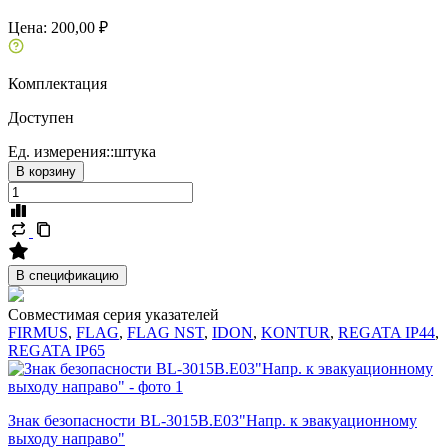
Цена:
200,00 ₽
Комплектация
Доступен
Ед. измерения::
штука
В корзину
В спецификацию
Совместимая серия указателей
FIRMUS
,
FLAG
,
FLAG NST
,
IDON
,
KONTUR
,
REGATA IP44
,
REGATA IP65
Знак безопасности BL-3015B.E03"Напр. к эвакуационному
выходу направо"