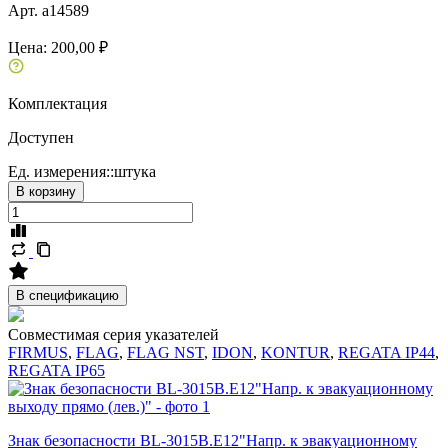
Арт. a14589
Цена:
200,00 ₽
Комплектация
Доступен
Ед. измерения::
штука
В корзину
В спецификацию
Совместимая серия указателей
FIRMUS
,
FLAG
,
FLAG NST
,
IDON
,
KONTUR
,
REGATA IP44
,
REGATA IP65
Знак безопасности BL-3015B.E12"Напр. к эвакуационному