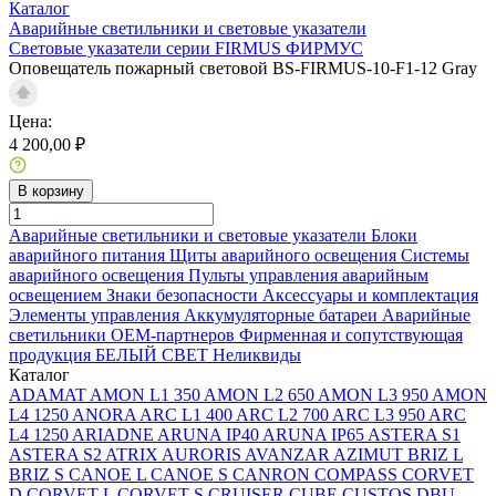
Каталог
Аварийные светильники и световые указатели
Световые указатели серии FIRMUS ФИРМУС
Оповещатель пожарный световой BS-FIRMUS-10-F1-12 Gray
Цена:
4 200,00 ₽
В корзину
Аварийные светильники и световые указатели
Блоки
аварийного питания
Щиты аварийного освещения
Системы
аварийного освещения
Пульты управления аварийным
освещением
Знаки безопасности
Аксессуары и комплектация
Элементы управления
Аккумуляторные батареи
Аварийные
светильники ОЕМ-партнеров
Фирменная и сопутствующая
продукция БЕЛЫЙ СВЕТ
Неликвиды
Каталог
ADAMAT
AMON L1 350
AMON L2 650
AMON L3 950
AMON
L4 1250
ANORA
ARC L1 400
ARC L2 700
ARC L3 950
ARC
L4 1250
ARIADNE
ARUNA IP40
ARUNA IP65
ASTERA S1
ASTERA S2
ATRIX
AURORIS
AVANZAR
AZIMUT
BRIZ L
BRIZ S
CANOE L
CANOE S
CANRON
COMPASS
CORVET
D
CORVET L
CORVET S
CRUISER
CUBE
CUSTOS
DBU