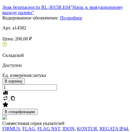
Знак безопасности BL-3015B.E04"Напр. к эвакуационному
выходу налево"
Кодированное обозначение.
Подробнее
Арт. a14582
Цена:
200,00 ₽
Складской
Доступен
Ед. измерения::
штука
В корзину
В спецификацию
Совместимая серия указателей
FIRMUS
,
FLAG
,
FLAG NST
,
IDON
,
KONTUR
,
REGATA IP44
,