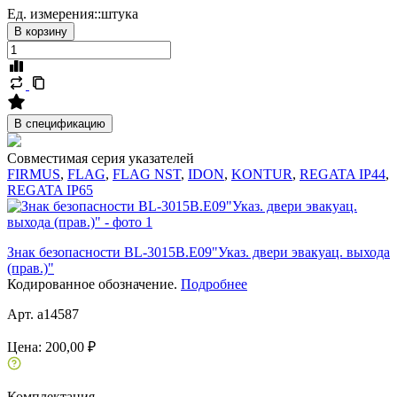
Ед. измерения::
штука
В корзину
В спецификацию
Совместимая серия указателей
FIRMUS
,
FLAG
,
FLAG NST
,
IDON
,
KONTUR
,
REGATA IP44
,
REGATA IP65
Знак безопасности BL-3015B.E09"Указ. двери эвакуац. выхода
(прав.)"
Кодированное обозначение.
Подробнее
Арт. a14587
Цена:
200,00 ₽
Комплектация