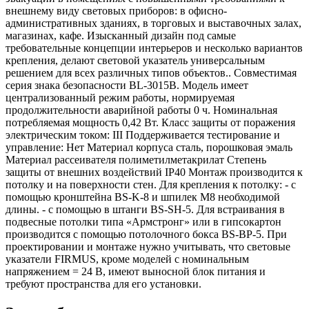
внешнему виду световых приборов: в офисно-
административных зданиях, в торговых и выставочных залах,
магазинах, кафе. Изысканный дизайн под самые
требовательные концепции интерьеров и несколько вариантов
крепления, делают световой указатель универсальным
решением для всех различных типов объектов.. Совместимая
серия знака безопасности BL-3015B. Модель имеет
централизованный режим работы, нормируемая
продолжительности аварийной работы 0 ч. Номинальная
потребляемая мощность 0,42 Вт. Класс защиты от поражения
электрическим током: III Поддерживается тестирование и
управление: Нет Материал корпуса сталь, порошковая эмаль
Материал рассеивателя полиметилметакрилат Степень
защиты от внешних воздействий IP40 Монтаж производится к
потолку и на поверхности стен. Для крепления к потолку: - с
помощью кронштейна BS-K-8 и шпилек М8 необходимой
длины. - с помощью в штанги BS-SH-5. Для встраивания в
подвесные потолки типа «Армстронг» или в гипсокартон
производится c помощью потолочного бокса BS-BP-5. При
проектировании и монтаже нужно учитывать, что световые
указатели FIRMUS, кроме моделей с номинальным
напряжением = 24 В, имеют выносной блок питания и
требуют пространства для его установки.