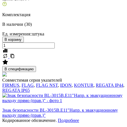
Комплектация
В наличии (30)
Ед. измерения::
штука
В корзину
В спецификацию
Совместимая серия указателей
FIRMUS
,
FLAG
,
FLAG NST
,
IDON
,
KONTUR
,
REGATA IP44
,
REGATA IP65
Знак безопасности BL-3015B.E11"Напр. к эвакуационному
выходу прямо (прав.)"
Кодированное обозначение.
Подробнее