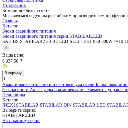
Сервисная политика
Утилизация
Компания «Белый свет»
Мы являемся ведущим российским производителем профессиона
Главная
Каталог
Блоки аварийного питания
Блоки аварийного питания серии STABILAR.LED
БАП BS-STABILAR2-83-B2-LED-SELFTEST (6,0-300W / =10-1
Ваша цена:
6 337,50 ₽
В корзину
Аварийные светильники и световые указатели
Блоки аварийно
безопасности
Аксессуары и комплектация
Элементы управлен
Неликвиды
Каталог
INEXI
STABILAR
STABILAR.DIN
STABILAR.LED
STABILA
Выберите серию:
STABILAR.LED
На страницу серии
|