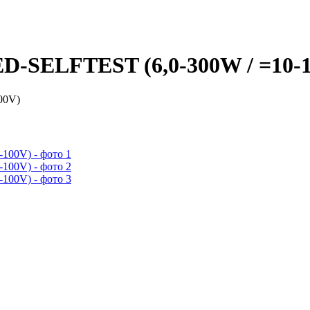
-SELFTEST (6,0-300W / =10-
00V)