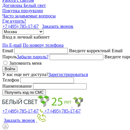
Работа с сайтом
Договоры Белый свет
Покупка продукции
Часто задаваемые вопросы
Где купить?
+7 (495) 785-17-67
Заказать звонок
Вход в личный кабинет
По E-mail
По номеру телефона
Email
Введите корректный Email
Пароль
Забыли пароль?
Введите пар
Запомнить меня
Войти
У вас еще нет доступа?
Зарегистрироваться
Телефон
Наименование
Получить код по СМС
+7 (495) 785-17-67
+7 (495) 785-17-67
Заказать звонок