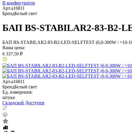
В конфигуратор
Арт.
a16811
Бренд
Белый свет
БАП BS-STABILAR2-83-B2-LED
БАП BS-STABILAR2-83-B2-LED-SELFTEST (6,0-300W / =10-1
Ваша цена:
6 337,50 ₽
Арт.
a16811
Бренд
Белый свет
Ед. измерения:
штука
Складской
Доступен