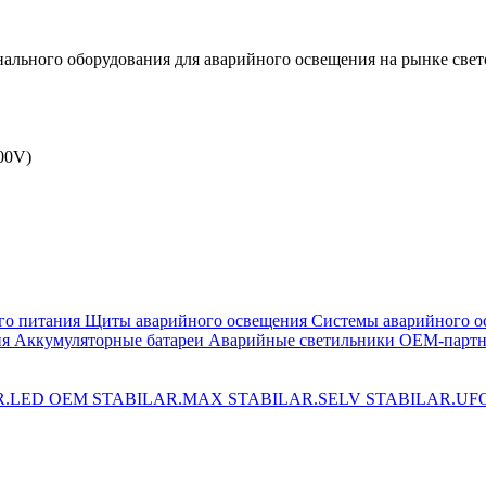
льного оборудования для аварийного освещения на рынке свет
00V)
го питания
Щиты аварийного освещения
Системы аварийного о
ия
Аккумуляторные батареи
Аварийные светильники ОЕМ-партн
R.LED OEM
STABILAR.MAX
STABILAR.SELV
STABILAR.UF