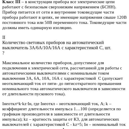
Класс III
– в конструкции прибора все электрические цепи
работают с безопасным сверхнизким напряжением (БСНН).
Прибор питается от сети и внутренние токоведущие части
прибора работают в цепях, не имеющие напряжения свыше 120В
постоянного тока или 50В переменного тока. Токоведущие части
должны иметь одинарную изоляцию.
II
Количество световых приборов на автоматический
выключатель 3А/6А/10А/16А с характеристикой C, шт.
?
Максимальное количество приборов, допустимое для
подключения к электрической сети, рассчитанной для работы с
автоматическими выключателями с номинальным током
выключения 3А, 6А, 10А, 16А с характеристикой С (допускает
неотключающий ток от пяти- до пятисоткратного превышения
номинального тока автоматического выключателя в зависимости
от длительности пускового тока).
Iнеоткл=k∙kz∙Iн, где Iнеоткл – неотключающий ток, А; k –
коэффициент длительности импульса 1…100 (определяется по
графикам производителя в зависимости от длительности
импульса); kz – кратность защиты от КЗ, для автоматических
выключателей с характеристикой C - kz=5; Iн – номинальный ток