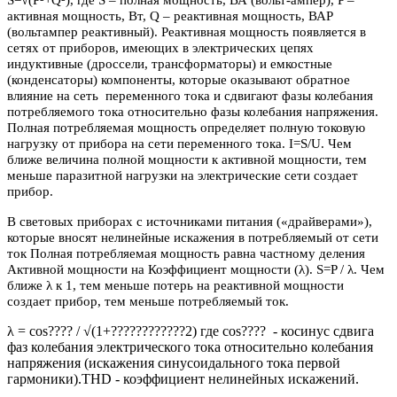
активная мощность, Вт, Q – реактивная мощность, ВАР
(вольтампер реактивный). Реактивная мощность появляется в
сетях от приборов, имеющих в электрических цепях
индуктивные (дроссели, трансформаторы) и емкостные
(конденсаторы) компоненты, которые оказывают обратное
влияние на сеть переменного тока и сдвигают фазы колебания
потребляемого тока относительно фазы колебания напряжения.
Полная потребляемая мощность определяет полную токовую
нагрузку от прибора на сети переменного тока. I=S/U. Чем
ближе величина полной мощности к активной мощности, тем
меньше паразитной нагрузки на электрические сети создает
прибор.
В световых приборах с источниками питания («драйверами»),
которые вносят нелинейные искажения в потребляемый от сети
ток Полная потребляемая мощность равна частному деления
Активной мощности на Коэффициент мощности (λ). S=P / λ. Чем
ближе λ к 1, тем меньше потерь на реактивной мощности
создает прибор, тем меньше потребляемый ток.
λ = cos???? / √(1+????????????2) где cos???? - косинус сдвига
фаз колебания электрического тока относительно колебания
напряжения (искажения синусоидального тока первой
гармоники).THD - коэффициент нелинейных искажений.