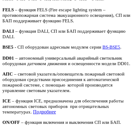
FELS
– функция FELS (Fire escape lighting system –
противопожарная система эвакуационного освещения), СП или
БАП поддерживает функцию FELS.
DALI
– функция DALI, СП или БАП поддерживает функцию
DALI.
BSE5
- СП оборудован адресным модулем серии
BS-BSE5
.
DD01
– автономный универсальный аварийный светильник
оборудован датчиком движения и освещенности модели DD01.
АПС
– световой указатель/оповещатель пожарный световой
оборудован средствами присоединения к автоматической
пожарной системе, с помощью которой производится
управление световым указателем.
ICE
– функция ICE, предназначена для обеспечения работы
автономных световых приборов при отрицательных
П
одробнее
температурах.
ON/OFF
– функция включения и выключения СП или БАП.