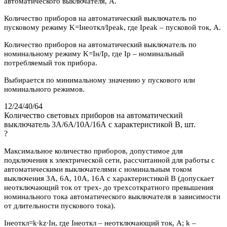
автоматического выключателя, А.
Количество приборов на автоматический выключатель по
пусковому режиму K=Iнеоткл/Ipeak, где Ipeak – пусковой ток, А.
Количество приборов на автоматический выключатель по
номинальному режиму K=Iн/Iр, где Iр – номинальный
потребляемый ток прибора.
Выбирается по минимальному значению у пускового или
номинального режимов.
12/24/40/64
Количество световых приборов на автоматический
выключатель 3А/6А/10А/16А с характеристикой В, шт.
?
Максимальное количество приборов, допустимое для
подключения к электрической сети, рассчитанной для работы с
автоматическими выключателями с номинальным током
выключения 3А, 6А, 10А, 16А с характеристикой В (допускает
неотключающий ток от трех- до трехсоткратного превышения
номинального тока автоматического выключателя в зависимости
от длительности пускового тока).
Iнеоткл=k∙kz∙Iн, где Iнеоткл – неотключающий ток, А; k –