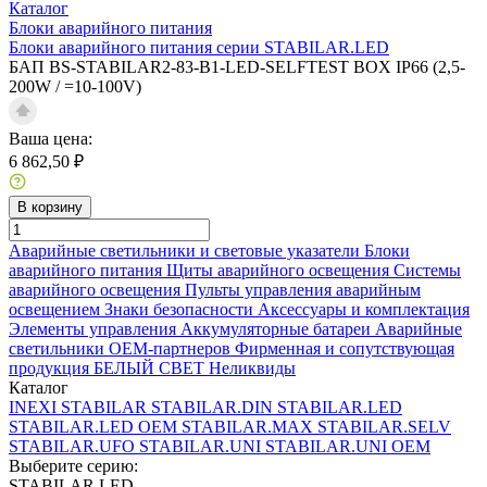
Каталог
Блоки аварийного питания
Блоки аварийного питания серии STABILAR.LED
БАП BS-STABILAR2-83-B1-LED-SELFTEST BOX IP66 (2,5-
200W / =10-100V)
Ваша цена:
6 862,50 ₽
В корзину
Аварийные светильники и световые указатели
Блоки
аварийного питания
Щиты аварийного освещения
Системы
аварийного освещения
Пульты управления аварийным
освещением
Знаки безопасности
Аксессуары и комплектация
Элементы управления
Аккумуляторные батареи
Аварийные
светильники ОЕМ-партнеров
Фирменная и сопутствующая
продукция БЕЛЫЙ СВЕТ
Неликвиды
Каталог
INEXI
STABILAR
STABILAR.DIN
STABILAR.LED
STABILAR.LED OEM
STABILAR.MAX
STABILAR.SELV
STABILAR.UFO
STABILAR.UNI
STABILAR.UNI OEM
Выберите серию:
STABILAR.LED