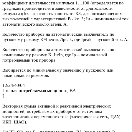
коэффициент длительности импульса 1…100 (определяется по
графикам производителя в зависимости от длительности
импульса); kz – кратность защиты от КЗ, для автоматических
выключателей с характеристикой В - kz=3; Iн – номинальный ток
автоматического выключателя, А.
Количество приборов на автоматический выключатель по
пусковому режиму K=Iнеоткл/Ipeak, где Ipeak – пусковой ток, А.
Количество приборов на автоматический выключатель по
номинальному режиму K=Iн/Iр, где Iр – номинальный
потребляемый ток прибора
Выбирается по минимальному значению у пускового или
номинального режимов.
12/24/40/64
Полная потребляемая мощность, ВА
?
Векторная сумма активной и реактивной электрических
мощностей, потребляемых прибором от источника
электропитания переменного тока (электрическая сеть, ЦАУ,
ИБП, ЩАО).
S=√(P²+Q²), где S – полная мощность, ВА (вольт-ампер), P –