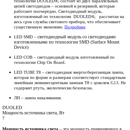
технологии DUOLED®, состоит из двух параллельных
цепей светодиодов – основной и резервной, которые
работают поочерёдно. Светодиодный модуль,
изготовленный по технологии DUOLED®, рассчитан на
весь срок службы светового прибора, что обеспечивает
существенную экономию.
По
дробнее
светодиодный модуль со светодиодами
LED SMD –
изготовленными по технологии SMD (Surface Mount
Device)
LED COB – светодиодный модуль изготовленный по
технологии Chip On Board.
LED TUBE T8 – светодиодная энергосберегающая лампа,
которая по форме и размерам соответствует стандартным
линейным люминесцентным лампам Т8 с цоколем G13. Не
содержит ртуть, экологически безопасна.
ЛН – лампа накаливания.
DUOLED
Мощность источника света, Вт
?
Мощность источника света
– это мощность применяемого в