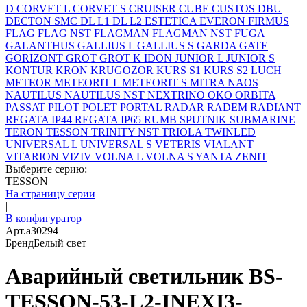
D
CORVET L
CORVET S
CRUISER
CUBE
CUSTOS
DBU
DECTON SMC
DL L1
DL L2
ESTETICA
EVERON
FIRMUS
FLAG
FLAG NST
FLAGMAN
FLAGMAN NST
FUGA
GALANTHUS
GALLIUS L
GALLIUS S
GARDA
GATE
GORIZONT
GROT
GROT K
IDON
JUNIOR L
JUNIOR S
KONTUR
KRON
KRUGOZOR
KURS S1
KURS S2
LUCH
METEOR
METEORIT L
METEORIT S
MITRA
NAOS
NAUTILUS
NAUTILUS NST
NEXTRINO
OKO
ORBITA
PASSAT
PILOT
POLET
PORTAL
RADAR
RADEM
RADIANT
REGATA IP44
REGATA IP65
RUMB
SPUTNIK
SUBMARINE
TERON
TESSON
TRINITY NST
TRIOLA
TWINLED
UNIVERSAL L
UNIVERSAL S
VETERIS
VIALANT
VITARION
VIZIV
VOLNA L
VOLNA S
YANTA
ZENIT
Выберите серию:
TESSON
На страницу серии
|
В конфигуратор
Арт.
a30294
Бренд
Белый свет
Аварийный светильник BS-
TESSON-53-L2-INEXI3-