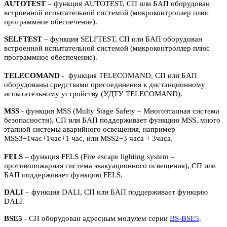
AUTOTEST
– функция AUTOTEST, СП или БАП оборудован
встроенной испытательной системой (микроконтроллер плюс
программное обеспечение).
SELFTEST
– функция SELFTEST, СП или БАП оборудован
встроенной испытательной системой (микроконтроллер плюс
программное обеспечение).
TELECOMAND
- функция TELECOMAND, СП или БАП
оборудованы средствами присоединения к дистанционному
испытательному устройству (УДТУ TELECOMAND).
MSS
- функция MSS (Multy Stage Safety – Многоэтапная система
безопасности), СП или БАП поддерживает функцию MSS, много
этапной системы аварийного освещения, например
MSS3=1час+1час+1 час, или MSS2=3 часа + 3часа.
FELS
– функция FELS (Fire escape lighting system –
противопожарная система эвакуационного освещения), СП или
БАП поддерживает функцию FELS.
DALI
– функция DALI, СП или БАП поддерживает функцию
DALI.
BSE5
- СП оборудован адресным модулем серии
BS-BSE5
.