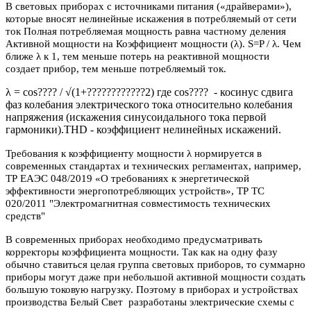
В световых приборах с источниками питания («драйверами»),
которые вносят нелинейные искажения в потребляемый от сети
ток Полная потребляемая мощность равна частному деления
Активной мощности на Коэффициент мощности (λ). S=P / λ. Чем
ближе λ к 1, тем меньше потерь на реактивной мощности
создает прибор, тем меньше потребляемый ток.
λ = cos???? / √(1+????????????2) где cos???? - косинус сдвига
фаз колебания электрического тока относительно колебания
напряжения (искажения синусоидального тока первой
гармоники).THD - коэффициент нелинейных искажений.
Требования к коэффициенту мощности λ нормируется в
современных стандартах и технических регламентах, например,
ТР ЕАЭС 048/2019 «О требованиях к энергетической
эффективности энергопотребляющих устройств», ТР ТС
020/2011 "Электромагнитная совместимость технических
средств"
В современных приборах необходимо предусматривать
корректоры коэффициента мощности. Так как на одну фазу
обычно ставиться целая группа световых приборов, то суммарно
приборы могут даже при небольшой активной мощности создать
большую токовую нагрузку. Поэтому в приборах и устройствах
производства Белый Свет разработаны электрические схемы с