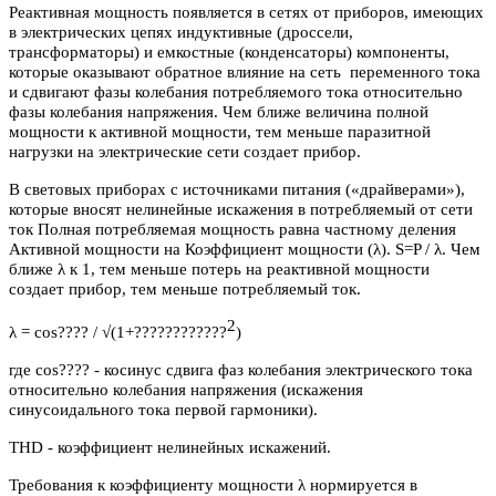
Реактивная мощность появляется в сетях от приборов, имеющих
в электрических цепях индуктивные (дроссели,
трансформаторы) и емкостные (конденсаторы) компоненты,
которые оказывают обратное влияние на сеть переменного тока
и сдвигают фазы колебания потребляемого тока относительно
фазы колебания напряжения. Чем ближе величина полной
мощности к активной мощности, тем меньше паразитной
нагрузки на электрические сети создает прибор.
В световых приборах с источниками питания («драйверами»),
которые вносят нелинейные искажения в потребляемый от сети
ток Полная потребляемая мощность равна частному деления
Активной мощности на Коэффициент мощности (λ). S=P / λ. Чем
ближе λ к 1, тем меньше потерь на реактивной мощности
создает прибор, тем меньше потребляемый ток.
2
λ = cos???? / √(1+????????????
)
где cos???? - косинус сдвига фаз колебания электрического тока
относительно колебания напряжения (искажения
синусоидального тока первой гармоники).
THD - коэффициент нелинейных искажений.
Требования к коэффициенту мощности λ нормируется в