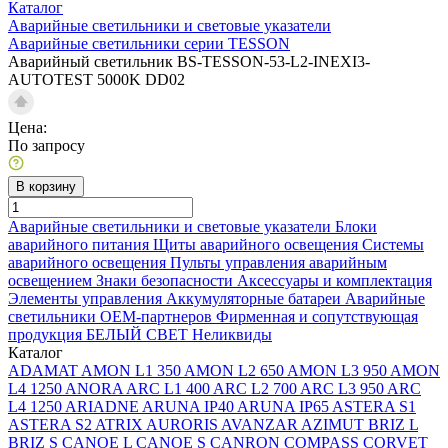
Каталог
Аварийные светильники и световые указатели
Аварийные светильники серии TESSON
Аварийный светильник BS-TESSON-53-L2-INEXI3-
AUTOTEST 5000K DD02
Цена:
По запросу
В корзину
Аварийные светильники и световые указатели
Блоки
аварийного питания
Щиты аварийного освещения
Системы
аварийного освещения
Пульты управления аварийным
освещением
Знаки безопасности
Аксессуары и комплектация
Элементы управления
Аккумуляторные батареи
Аварийные
светильники ОЕМ-партнеров
Фирменная и сопутствующая
продукция БЕЛЫЙ СВЕТ
Неликвиды
Каталог
ADAMAT
AMON L1 350
AMON L2 650
AMON L3 950
AMON
L4 1250
ANORA
ARC L1 400
ARC L2 700
ARC L3 950
ARC
L4 1250
ARIADNE
ARUNA IP40
ARUNA IP65
ASTERA S1
ASTERA S2
ATRIX
AURORIS
AVANZAR
AZIMUT
BRIZ L
BRIZ S
CANOE L
CANOE S
CANRON
COMPASS
CORVET