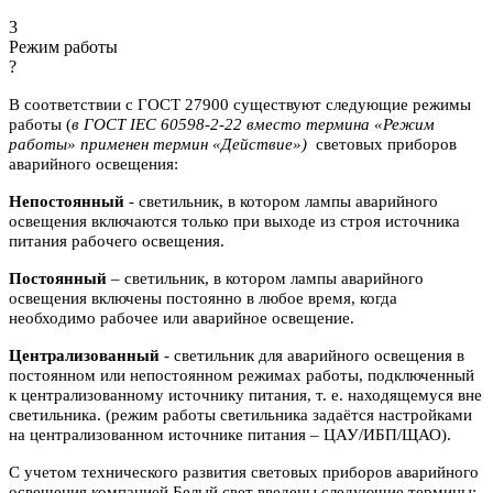
3
Режим работы
?
В соответствии с ГОСТ 27900 существуют следующие режимы
работы (
в ГОСТ IEC 60598-2-22 вместо термина «Режим
работы» применен термин «Действие»)
световых приборов
аварийного освещения:
Непостоянный
- светильник, в котором лампы аварийного
освещения включаются
только при выходе из строя источника
питания рабочего освещения.
Постоянный
– светильник, в котором лампы аварийного
освещения включены
постоянно в любое время, когда
необходимо рабочее или аварийное
освещение.
Централизованный
- светильник для аварийного освещения в
постоянном или
непостоянном режимах работы, подключенный
к централизованному источнику питания, т. е. находящемуся вне
светильника. (режим работы светильника задаётся настройками
на централизованном источнике питания – ЦАУ/ИБП/ЩАО).
С учетом технического развития световых приборов аварийного
освещения компанией Белый свет введены следующие термины: