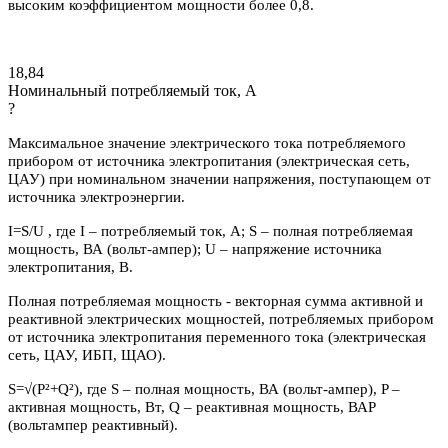
высоким коэффициентом мощности более 0,8.
18,84
Номинальный потребляемый ток, А
?
Максимальное значение электрического тока потребляемого
прибором от источника электропитания (электрическая сеть,
ЦАУ) при номинальном значении напряжения, поступающем от
источника электроэнергии.
I=S/U , где I – потребляемый ток, А; S – полная потребляемая
мощность, ВА (вольт-ампер); U – напряжение источника
электропитания, В.
Полная потребляемая мощность - векторная сумма активной и
реактивной электрических мощностей, потребляемых прибором
от источника электропитания переменного тока (электрическая
сеть, ЦАУ, ИБП, ЩАО).
S=√(P²+Q²), где S – полная мощность, ВА (вольт-ампер), P –
активная мощность, Вт, Q – реактивная мощность, ВАР
(вольтампер реактивный).