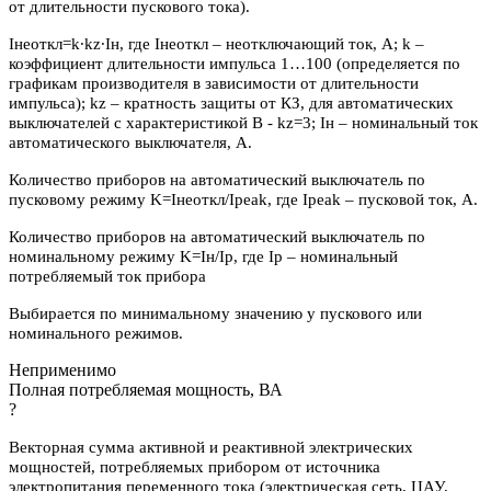
от длительности пускового тока).
Iнеоткл=k∙kz∙Iн, где Iнеоткл – неотключающий ток, А; k –
коэффициент длительности импульса 1…100 (определяется по
графикам производителя в зависимости от длительности
импульса); kz – кратность защиты от КЗ, для автоматических
выключателей с характеристикой В - kz=3; Iн – номинальный ток
автоматического выключателя, А.
Количество приборов на автоматический выключатель по
пусковому режиму K=Iнеоткл/Ipeak, где Ipeak – пусковой ток, А.
Количество приборов на автоматический выключатель по
номинальному режиму K=Iн/Iр, где Iр – номинальный
потребляемый ток прибора
Выбирается по минимальному значению у пускового или
номинального режимов.
Неприменимо
Полная потребляемая мощность, ВА
?
Векторная сумма активной и реактивной электрических
мощностей, потребляемых прибором от источника
электропитания переменного тока (электрическая сеть, ЦАУ,