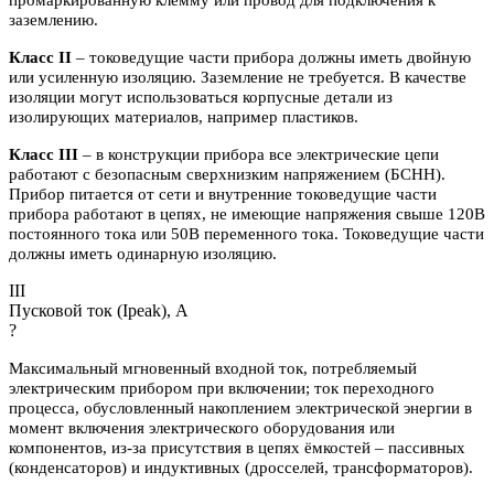
заземлению.
Класс II
– токоведущие части прибора должны иметь двойную
или усиленную изоляцию. Заземление не требуется. В качестве
изоляции могут использоваться корпусные детали из
изолирующих материалов, например пластиков.
Класс III
– в конструкции прибора все электрические цепи
работают с безопасным сверхнизким напряжением (БСНН).
Прибор питается от сети и внутренние токоведущие части
прибора работают в цепях, не имеющие напряжения свыше 120В
постоянного тока или 50В переменного тока. Токоведущие части
должны иметь одинарную изоляцию.
III
Пусковой ток (Ipeak), A
?
Максимальный мгновенный входной ток, потребляемый
электрическим прибором при включении; ток переходного
процесса, обусловленный накоплением электрической энергии в
момент включения электрического оборудования или
компонентов, из-за присутствия в цепях ёмкостей – пассивных
(конденсаторов) и индуктивных (дросселей, трансформаторов).