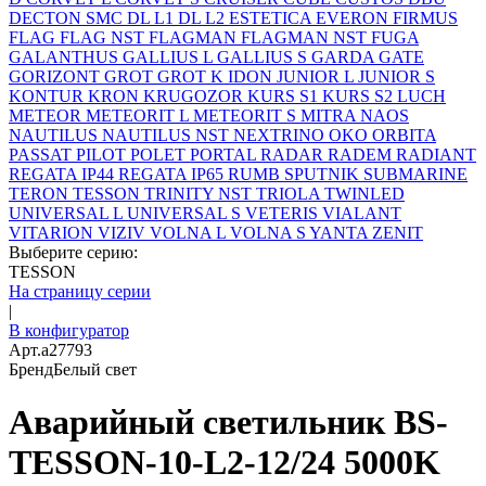
DECTON SMC
DL L1
DL L2
ESTETICA
EVERON
FIRMUS
FLAG
FLAG NST
FLAGMAN
FLAGMAN NST
FUGA
GALANTHUS
GALLIUS L
GALLIUS S
GARDA
GATE
GORIZONT
GROT
GROT K
IDON
JUNIOR L
JUNIOR S
KONTUR
KRON
KRUGOZOR
KURS S1
KURS S2
LUCH
METEOR
METEORIT L
METEORIT S
MITRA
NAOS
NAUTILUS
NAUTILUS NST
NEXTRINO
OKO
ORBITA
PASSAT
PILOT
POLET
PORTAL
RADAR
RADEM
RADIANT
REGATA IP44
REGATA IP65
RUMB
SPUTNIK
SUBMARINE
TERON
TESSON
TRINITY NST
TRIOLA
TWINLED
UNIVERSAL L
UNIVERSAL S
VETERIS
VIALANT
VITARION
VIZIV
VOLNA L
VOLNA S
YANTA
ZENIT
Выберите серию:
TESSON
На страницу серии
|
В конфигуратор
Арт.
a27793
Бренд
Белый свет
Аварийный светильник BS-
TESSON-10-L2-12/24 5000K