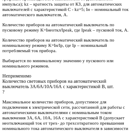
импульса); kz – кратность защиты от КЗ, для автоматических
выключателей с характеристикой C - kz=5; Iн – номинальный ток
автоматического выключателя, А.
Количество приборов на автоматический выключатель по
пусковому режиму K=Iнеоткл/Ipeak, где Ipeak – пусковой ток, А.
Количество приборов на автоматический выключатель по
номинальному режиму K=Iн/Iр, где Iр – номинальный
потребляемый ток прибора.
Выбирается по минимальному значению у пускового или
номинального режимов.
Неприменимо
Количество световых приборов на автоматический
выключатель 3А/6А/10А/16А с характеристикой В, шт.
?
Максимальное количество приборов, допустимое для
подключения к электрической сети, рассчитанной для работы с
автоматическими выключателями с номинальным током
выключения 3А, 6А, 10А, 16А с характеристикой В (допускает
неотключающий ток от трех- до трехсоткратного превышения
номинального тока автоматического выключателя в зависимости