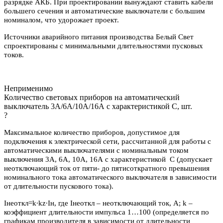
разрядке АКБ. При проектировании вынуждают ставить кабели
большего сечения и автоматические выключатели с большим
номиналом, что удорожает проект.
Источники аварийного питания производства Белый Свет
спроектированы с минимальными длительностями пусковых
токов.
Неприменимо
Количество световых приборов на автоматический
выключатель 3А/6А/10А/16А с характеристикой C, шт.
?
Максимальное количество приборов, допустимое для
подключения к электрической сети, рассчитанной для работы с
автоматическими выключателями с номинальным током
выключения 3А, 6А, 10А, 16А с характеристикой С (допускает
неотключающий ток от пяти- до пятисоткратного превышения
номинального тока автоматического выключателя в зависимости
от длительности пускового тока).
Iнеоткл=k∙kz∙Iн, где Iнеоткл – неотключающий ток, А; k –
коэффициент длительности импульса 1…100 (определяется по
графикам производителя в зависимости от длительности