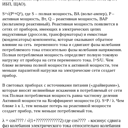
ИБП, ЩАО).
S=√(P²+Q²), где S – полная мощность, ВА (вольт-ампер), P –
активная мощность, Вт, Q – реактивная мощность, ВАР
(вольтампер реактивный). Реактивная мощность появляется в
сетях от приборов, имеющих в электрических цепях
индуктивные (дроссели, трансформаторы) и емкостные
(конденсаторы) компоненты, которые оказывают обратное
влияние на сеть переменного тока и сдвигают фазы колебания
потребляемого тока относительно фазы колебания напряжения.
Полная потребляемая мощность определяет полную токовую
нагрузку от прибора на сети переменного тока. I=S/U. Чем
ближе величина полной мощности к активной мощности, тем
меньше паразитной нагрузки на электрические сети создает
прибор.
В световых приборах с источниками питания («драйверами»),
которые вносят нелинейные искажения в потребляемый от сети
ток Полная потребляемая мощность равна частному деления
Активной мощности на Коэффициент мощности (λ). S=P / λ. Чем
ближе λ к 1, тем меньше потерь на реактивной мощности
создает прибор, тем меньше потребляемый ток.
λ = cos???? / √(1+????????????2) где cos???? - косинус сдвига
фаз колебания электрического тока относительно колебания