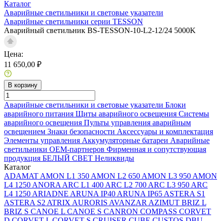
Каталог
Аварийные светильники и световые указатели
Аварийные светильники серии TESSON
Аварийный светильник BS-TESSON-10-L2-12/24 5000K
Цена:
11 650,00 ₽
В корзину
Аварийные светильники и световые указатели
Блоки
аварийного питания
Щиты аварийного освещения
Системы
аварийного освещения
Пульты управления аварийным
освещением
Знаки безопасности
Аксессуары и комплектация
Элементы управления
Аккумуляторные батареи
Аварийные
светильники ОЕМ-партнеров
Фирменная и сопутствующая
продукция БЕЛЫЙ СВЕТ
Неликвиды
Каталог
ADAMAT
AMON L1 350
AMON L2 650
AMON L3 950
AMON
L4 1250
ANORA
ARC L1 400
ARC L2 700
ARC L3 950
ARC
L4 1250
ARIADNE
ARUNA IP40
ARUNA IP65
ASTERA S1
ASTERA S2
ATRIX
AURORIS
AVANZAR
AZIMUT
BRIZ L
BRIZ S
CANOE L
CANOE S
CANRON
COMPASS
CORVET
D
CORVET L
CORVET S
CRUISER
CUBE
CUSTOS
DBU