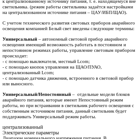
к централизованному источнику питания, т. е. находящемуся вне
светильника. (режим работы светильника задаётся настройками
на централизованном источнике питания – ЦАУ/ИБП/ЩАО).
С учетом технического развития световых приборов аварийного
освещения компанией Белый свет введены следующие термины:
Универсальный
– автономный световой прибор аварийного
освещения имеющий возможность работать в постоянном и
непостоянном режимах работы, управление световым прибором
происходит:
- с помощью выключателя, местный Lcom;
- с помощью кнопок управления на ЩАО/ПУАО,
централизованный Lcom;
- с помощью датчика движения, встроенного в световой прибор
или выносного.
Универсальный/Непостоянный
– отдельные модели блоков
аварийного питания, которые имеют Непостоянный режим
работы, но при встраивании в светильник рабочего освещения с
собственным источником питания, данный светильник будет
поддерживать Универсальный режим работы.
централизованный
Электрические параметры
Диапазон номинального напряжения питания, В