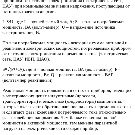
прибором от источника электропитания (электрическая сеть,
ЦАУ) при номинальном значении напряжения, поступающем от
источника электроэнергии.
I=S/U , где I – потребляемый ток, А; S – полная потребляемая
мощность, ВА (вольт-ампер); U – напряжение источника
электропитания, В.
Полная потребляемая мощность - векторная сумма активной и
реактивной электрических мощностей, потребляемых прибором
от источника электропитания переменного тока (электрическая
сеть, ЦАУ, ИБП, ЩАО).
S=√(P²+Q²), где S – полная мощность, ВА (вольт-ампер), P –
активная мощность, Вт, Q – реактивная мощность, ВАР
(вольтампер реактивный).
Реактивная мощность появляется в сетях от приборов, имеющих
в электрических цепях индуктивные (дроссели,
трансформаторы) и емкостные (конденсаторы) компоненты,
которые оказывают обратное влияние на сеть переменного тока
и сдвигают фазы колебания потребляемого тока относительно
фазы колебания напряжения. Чем ближе величина полной
мощности к активной мощности, тем меньше паразитной
нагрузки на электрические сети создает прибор.