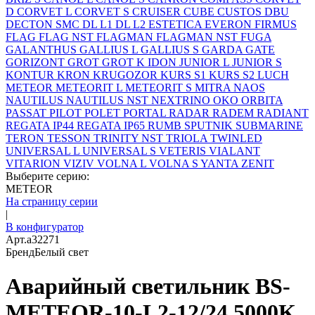
D
CORVET L
CORVET S
CRUISER
CUBE
CUSTOS
DBU
DECTON SMC
DL L1
DL L2
ESTETICA
EVERON
FIRMUS
FLAG
FLAG NST
FLAGMAN
FLAGMAN NST
FUGA
GALANTHUS
GALLIUS L
GALLIUS S
GARDA
GATE
GORIZONT
GROT
GROT K
IDON
JUNIOR L
JUNIOR S
KONTUR
KRON
KRUGOZOR
KURS S1
KURS S2
LUCH
METEOR
METEORIT L
METEORIT S
MITRA
NAOS
NAUTILUS
NAUTILUS NST
NEXTRINO
OKO
ORBITA
PASSAT
PILOT
POLET
PORTAL
RADAR
RADEM
RADIANT
REGATA IP44
REGATA IP65
RUMB
SPUTNIK
SUBMARINE
TERON
TESSON
TRINITY NST
TRIOLA
TWINLED
UNIVERSAL L
UNIVERSAL S
VETERIS
VIALANT
VITARION
VIZIV
VOLNA L
VOLNA S
YANTA
ZENIT
Выберите серию:
METEOR
На страницу серии
|
В конфигуратор
Арт.
a32271
Бренд
Белый свет
Аварийный светильник BS-
METEOR-10-L2-12/24 5000K