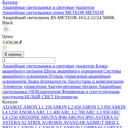
Каталог
Аварийные светильники и световые указатели
Аварийные светильники серии METEOR МЕТЕОР
Аварийный светильник BS-METEOR-10-L2-12/24 5000K
Black
Цена:
3 650,00 ₽
В корзину
Аварийные светильники и световые указатели
Блоки
аварийного питания
Щиты аварийного освещения
Системы
аварийного освещения
Пульты управления аварийным
освещением
Знаки безопасности
Аксессуары и комплектация
Элементы управления
Аккумуляторные батареи
Аварийные
светильники ОЕМ-партнеров
Фирменная и сопутствующая
продукция БЕЛЫЙ СВЕТ
Неликвиды
Каталог
ADAMAT
AMON L1 350
AMON L2 650
AMON L3 950
AMON
L4 1250
ANORA
ARC L1 400
ARC L2 700
ARC L3 950
ARC
L4 1250
ARIADNE
ARUNA IP40
ARUNA IP65
ASTERA S1
ASTERA S2
ATRIX
AURORIS
AVANZAR
AZIMUT
BRIZ L
BRIZ S
CANOE L
CANOE S
CANRON
COMPASS
CORVET