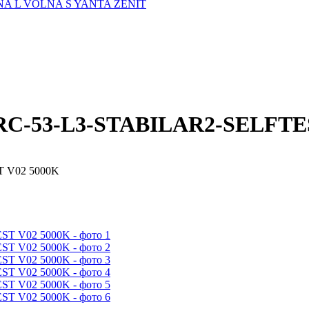
A L
VOLNA S
YANTA
ZENIT
RC-53-L3-STABILAR2-SELFTE
T V02 5000K