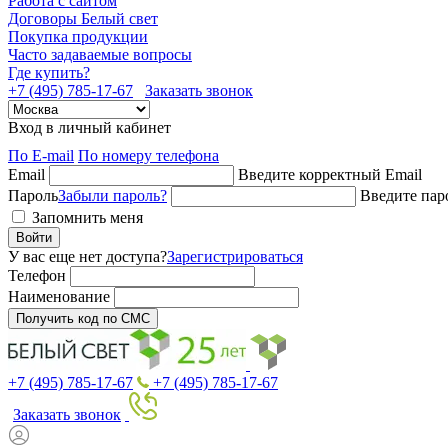
Работа с сайтом
Договоры Белый свет
Покупка продукции
Часто задаваемые вопросы
Где купить?
+7 (495) 785-17-67
Заказать звонок
Вход в личный кабинет
По E-mail
По номеру телефона
Email
Введите корректный Email
Пароль
Забыли пароль?
Введите пар
Запомнить меня
Войти
У вас еще нет доступа?
Зарегистрироваться
Телефон
Наименование
Получить код по СМС
+7 (495) 785-17-67
+7 (495) 785-17-67
Заказать звонок