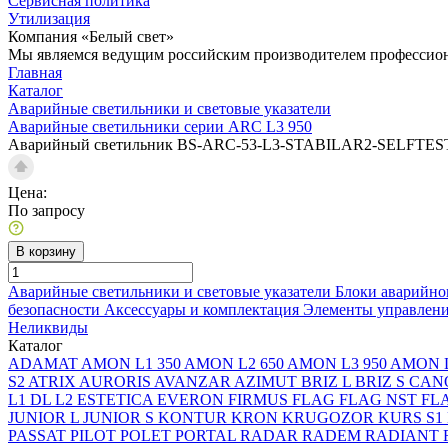
Сервисная политика
Утилизация
Компания «Белый свет»
Мы являемся ведущим российским производителем профессиона
Главная
Каталог
Аварийные светильники и световые указатели
Аварийные светильники серии ARC L3 950
Аварийный светильник BS-ARC-53-L3-STABILAR2-SELFTES
Цена:
По запросу
В корзину
Аварийные светильники и световые указатели
Блоки аварийно
безопасности
Аксессуары и комплектация
Элементы управлен
Неликвиды
Каталог
ADAMAT
AMON L1 350
AMON L2 650
AMON L3 950
AMON L
S2
ATRIX
AURORIS
AVANZAR
AZIMUT
BRIZ L
BRIZ S
CAN
L1
DL L2
ESTETICA
EVERON
FIRMUS
FLAG
FLAG NST
FL
JUNIOR L
JUNIOR S
KONTUR
KRON
KRUGOZOR
KURS S1
PASSAT
PILOT
POLET
PORTAL
RADAR
RADEM
RADIANT