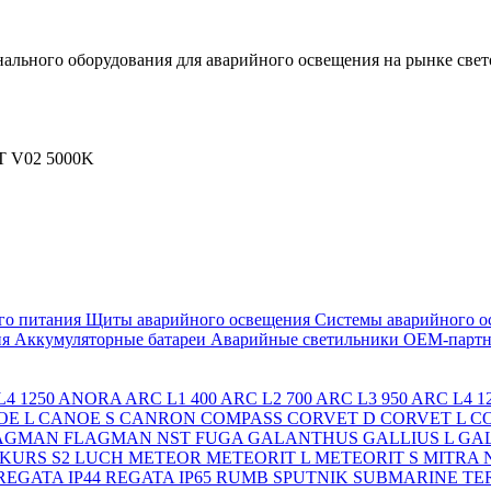
льного оборудования для аварийного освещения на рынке свет
T V02 5000K
го питания
Щиты аварийного освещения
Системы аварийного о
ия
Аккумуляторные батареи
Аварийные светильники ОЕМ-партн
4 1250
ANORA
ARC L1 400
ARC L2 700
ARC L3 950
ARC L4 1
OE L
CANOE S
CANRON
COMPASS
CORVET D
CORVET L
C
AGMAN
FLAGMAN NST
FUGA
GALANTHUS
GALLIUS L
GAL
KURS S2
LUCH
METEOR
METEORIT L
METEORIT S
MITRA
REGATA IP44
REGATA IP65
RUMB
SPUTNIK
SUBMARINE
TE