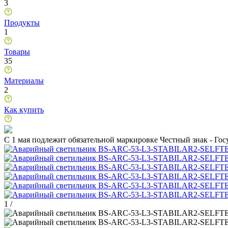
3
Продукты
1
Товары
35
Материалы
2
Как купить
C 1 мая подлежит обязательной маркировке Честный знак - Го
1
/