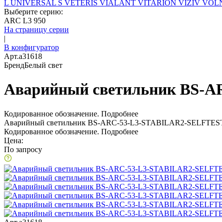
L
UNIVERSAL S
VETERIS
VIALANT
VITARION
VIZIV
VOLN
Выберите серию:
ARC L3 950
На страницу серии
|
В конфигуратор
Арт.
a31618
Бренд
Белый свет
Аварийный светильник BS-A
Кодированное обозначение.
Подробнее
Аварийный светильник BS-ARC-53-L3-STABILAR2-SELFTES
Кодированное обозначение.
Подробнее
Цена:
По запросу