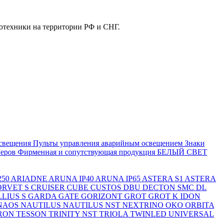
отехники на территории РФ и СНГ.
свещения
Пульты управления аварийным освещением
Знаки
еров
Фирменная и сопутствующая продукция БЕЛЫЙ СВЕТ
250
ARIADNE
ARUNA IP40
ARUNA IP65
ASTERA S1
ASTERA
ORVET S
CRUISER
CUBE
CUSTOS
DBU
DECTON SMC
DL
LIUS S
GARDA
GATE
GORIZONT
GROT
GROT K
IDON
NAOS
NAUTILUS
NAUTILUS NST
NEXTRINO
OKO
ORBITA
RON
TESSON
TRINITY NST
TRIOLA
TWINLED
UNIVERSAL