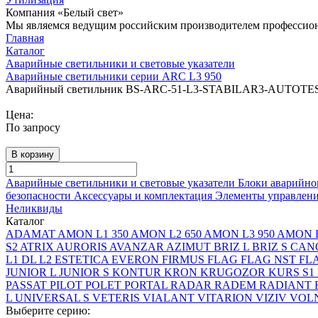
Компания «Белый свет»
Мы являемся ведущим российским производителем профессиона
Главная
Каталог
Аварийные светильники и световые указатели
Аварийные светильники серии ARC L3 950
Аварийный светильник BS-ARC-51-L3-STABILAR3-AUTOTES
Цена:
По запросу
В корзину
Аварийные светильники и световые указатели
Блоки аварийно
безопасности
Аксессуары и комплектация
Элементы управлен
Неликвиды
Каталог
ADAMAT
AMON L1 350
AMON L2 650
AMON L3 950
AMON L
S2
ATRIX
AURORIS
AVANZAR
AZIMUT
BRIZ L
BRIZ S
CAN
L1
DL L2
ESTETICA
EVERON
FIRMUS
FLAG
FLAG NST
FL
JUNIOR L
JUNIOR S
KONTUR
KRON
KRUGOZOR
KURS S1
PASSAT
PILOT
POLET
PORTAL
RADAR
RADEM
RADIANT
L
UNIVERSAL S
VETERIS
VIALANT
VITARION
VIZIV
VOLN
Выберите серию: