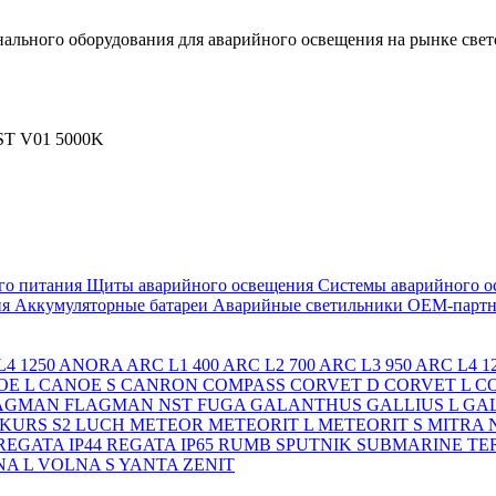
льного оборудования для аварийного освещения на рынке свет
T V01 5000K
го питания
Щиты аварийного освещения
Системы аварийного о
ия
Аккумуляторные батареи
Аварийные светильники ОЕМ-партн
4 1250
ANORA
ARC L1 400
ARC L2 700
ARC L3 950
ARC L4 1
OE L
CANOE S
CANRON
COMPASS
CORVET D
CORVET L
C
AGMAN
FLAGMAN NST
FUGA
GALANTHUS
GALLIUS L
GAL
KURS S2
LUCH
METEOR
METEORIT L
METEORIT S
MITRA
REGATA IP44
REGATA IP65
RUMB
SPUTNIK
SUBMARINE
TE
A L
VOLNA S
YANTA
ZENIT