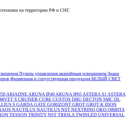
отехники на территории РФ и СНГ.
свещения
Пульты управления аварийным освещением
Знаки
еров
Фирменная и сопутствующая продукция БЕЛЫЙ СВЕТ
250
ARIADNE
ARUNA IP40
ARUNA IP65
ASTERA S1
ASTERA
ORVET S
CRUISER
CUBE
CUSTOS
DBU
DECTON SMC
DL
LIUS S
GARDA
GATE
GORIZONT
GROT
GROT K
IDON
NAOS
NAUTILUS
NAUTILUS NST
NEXTRINO
OKO
ORBITA
RON
TESSON
TRINITY NST
TRIOLA
TWINLED
UNIVERSAL