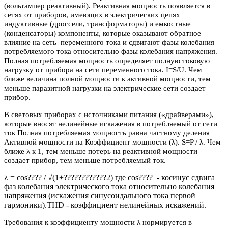
(вольтампер реактивный). Реактивная мощность появляется в
сетях от приборов, имеющих в электрических цепях
индуктивные (дроссели, трансформаторы) и емкостные
(конденсаторы) компоненты, которые оказывают обратное
влияние на сеть переменного тока и сдвигают фазы колебания
потребляемого тока относительно фазы колебания напряжения.
Полная потребляемая мощность определяет полную токовую
нагрузку от прибора на сети переменного тока. I=S/U. Чем
ближе величина полной мощности к активной мощности, тем
меньше паразитной нагрузки на электрические сети создает
прибор.
В световых приборах с источниками питания («драйверами»),
которые вносят нелинейные искажения в потребляемый от сети
ток Полная потребляемая мощность равна частному деления
Активной мощности на Коэффициент мощности (λ). S=P / λ. Чем
ближе λ к 1, тем меньше потерь на реактивной мощности
создает прибор, тем меньше потребляемый ток.
λ = cos???? / √(1+????????????2) где cos???? - косинус сдвига
фаз колебания электрического тока относительно колебания
напряжения (искажения синусоидального тока первой
гармоники).THD - коэффициент нелинейных искажений.
Требования к коэффициенту мощности λ нормируется в