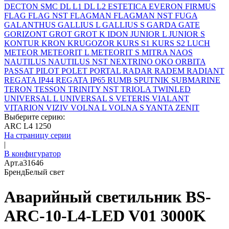
DECTON SMC
DL L1
DL L2
ESTETICA
EVERON
FIRMUS
FLAG
FLAG NST
FLAGMAN
FLAGMAN NST
FUGA
GALANTHUS
GALLIUS L
GALLIUS S
GARDA
GATE
GORIZONT
GROT
GROT K
IDON
JUNIOR L
JUNIOR S
KONTUR
KRON
KRUGOZOR
KURS S1
KURS S2
LUCH
METEOR
METEORIT L
METEORIT S
MITRA
NAOS
NAUTILUS
NAUTILUS NST
NEXTRINO
OKO
ORBITA
PASSAT
PILOT
POLET
PORTAL
RADAR
RADEM
RADIANT
REGATA IP44
REGATA IP65
RUMB
SPUTNIK
SUBMARINE
TERON
TESSON
TRINITY NST
TRIOLA
TWINLED
UNIVERSAL L
UNIVERSAL S
VETERIS
VIALANT
VITARION
VIZIV
VOLNA L
VOLNA S
YANTA
ZENIT
Выберите серию:
ARC L4 1250
На страницу серии
|
В конфигуратор
Арт.
a31646
Бренд
Белый свет
Аварийный светильник BS-
ARC-10-L4-LED V01 3000K