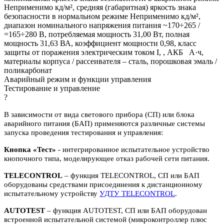
Неприменимо кд/м², средняя (габаритная) яркость знака
безопасности в нормальном режиме Неприменимо кд/м²,
диапазон номинального напряжения питания ~170÷265 /
=165÷280 В, потребляемая мощность 31,00 Вт, полная
мощность 31,63 ВА, коэффициент мощности 0,98, класс
защиты от поражения электрическим током I, , АКБ А·ч,
материалы корпуса / рассеивателя – сталь, порошковая эмаль /
поликарбонат
Аварийный режим и функции управления
Тестирование и управление
?
В зависимости от вида светового прибора (СП) или блока
аварийного питания (БАП) применяются различные системы
запуска проведения тестирования и управления:
Кнопка «Тест»
- интегрированное испытательное устройство
кнопочного типа, моделирующее отказ рабочей сети питания.
TELECONTROL
– функция TELECONTROL, СП или БАП
оборудованы средствами присоединения к дистанционному
испытательному устройству
УДТУ TELECONTROL
.
AUTOTEST
– функция AUTOTEST, СП или БАП оборудован
встроенной испытательной системой (микроконтроллер плюс