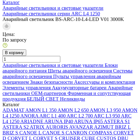
Каталог
Аварийные светильники и световые указатели
Аварийные светильники серии ARC L4 1250
Аварийный светильник BS-ARC-10-L4-LED V01 3000K
Цена:
По запросу
В корзину
Аварийные светильники и световые указатели
Блоки
аварийного питания
Щиты аварийного освещения
Системы
аварийного освещения
Пульты управления аварийным
освещением
Знаки безопасности
Аксессуары и комплектация
Элементы управления
Аккумуляторные батареи
Аварийные
светильники ОЕМ-партнеров
Фирменная и сопутствующая
продукция БЕЛЫЙ СВЕТ
Неликвиды
Каталог
ADAMAT
AMON L1 350
AMON L2 650
AMON L3 950
AMON
L4 1250
ANORA
ARC L1 400
ARC L2 700
ARC L3 950
ARC
L4 1250
ARIADNE
ARUNA IP40
ARUNA IP65
ASTERA S1
ASTERA S2
ATRIX
AURORIS
AVANZAR
AZIMUT
BRIZ L
BRIZ S
CANOE L
CANOE S
CANRON
COMPASS
CORVET
D
CORVET L
CORVET S
CRUISER
CUBE
CUSTOS
DBU