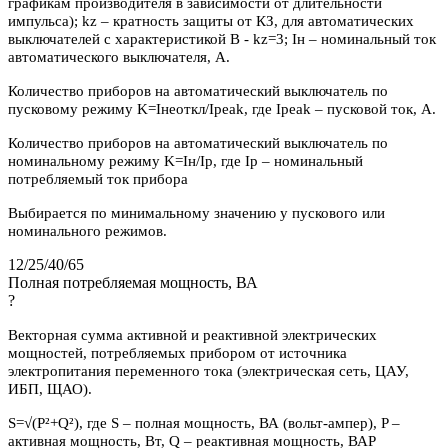
графикам производителя в зависимости от длительности
импульса); kz – кратность защиты от КЗ, для автоматических
выключателей с характеристикой В - kz=3; Iн – номинальный ток
автоматического выключателя, А.
Количество приборов на автоматический выключатель по
пусковому режиму K=Iнеоткл/Ipeak, где Ipeak – пусковой ток, А.
Количество приборов на автоматический выключатель по
номинальному режиму K=Iн/Iр, где Iр – номинальный
потребляемый ток прибора
Выбирается по минимальному значению у пускового или
номинального режимов.
12/25/40/65
Полная потребляемая мощность, ВА
?
Векторная сумма активной и реактивной электрических
мощностей, потребляемых прибором от источника
электропитания переменного тока (электрическая сеть, ЦАУ,
ИБП, ЩАО).
S=√(P²+Q²), где S – полная мощность, ВА (вольт-ампер), P –
активная мощность, Вт, Q – реактивная мощность, ВАР