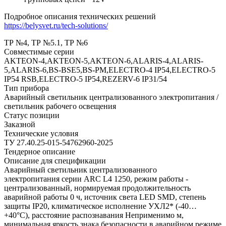
Подробное описания технических решений
https://belysvet.ru/tech-solutions/
ТР №4, ТР №5.1, ТР №6
Совместимые серии
AKTEON-4,AKTEON-5,AKTEON-6,ALARIS-4,ALARIS-
5,ALARIS-6,BS-BSE5,BS-PM,ELECTRO-4 IP54,ELECTRO-5
IP54 RSB,ELECTRO-5 IP54,REZERV-6 IP31/54
Тип прибора
Аварийный светильник централизованного электропитания /
светильник рабочего освещения
Статус позиции
Заказной
Технические условия
ТУ 27.40.25-015-54762960-2025
Тендерное описание
Описание для спецификации
Аварийный светильник централизованного
электропитания серии ARC L4 1250, режим работы -
централизованный, нормируемая продолжительность
аварийной работы 0 ч, источник света LED SMD, степень
защиты IP20, климатическое исполнение УХЛ2* (-40…
+40°C), расстояние распознавания Неприменимо м,
минимальная яркость знака безопасности в аварийном режиме