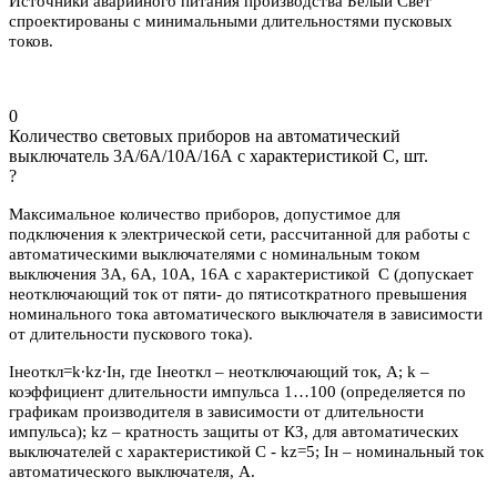
Источники аварийного питания производства Белый Свет
спроектированы с минимальными длительностями пусковых
токов.
0
Количество световых приборов на автоматический
выключатель 3А/6А/10А/16А с характеристикой C, шт.
?
Максимальное количество приборов, допустимое для
подключения к электрической сети, рассчитанной для работы с
автоматическими выключателями с номинальным током
выключения 3А, 6А, 10А, 16А с характеристикой С (допускает
неотключающий ток от пяти- до пятисоткратного превышения
номинального тока автоматического выключателя в зависимости
от длительности пускового тока).
Iнеоткл=k∙kz∙Iн, где Iнеоткл – неотключающий ток, А; k –
коэффициент длительности импульса 1…100 (определяется по
графикам производителя в зависимости от длительности
импульса); kz – кратность защиты от КЗ, для автоматических
выключателей с характеристикой C - kz=5; Iн – номинальный ток
автоматического выключателя, А.