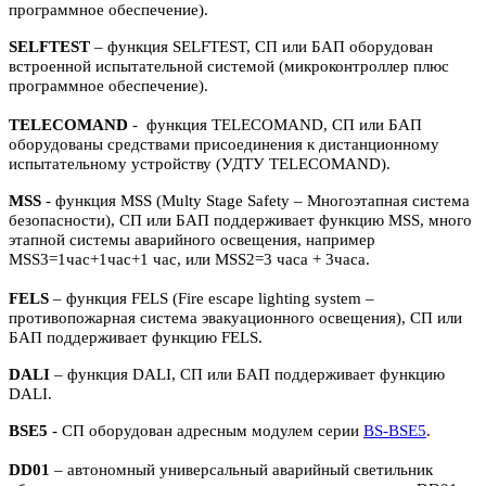
программное обеспечение).
SELFTEST
– функция SELFTEST, СП или БАП оборудован
встроенной испытательной системой (микроконтроллер плюс
программное обеспечение).
TELECOMAND
- функция TELECOMAND, СП или БАП
оборудованы средствами присоединения к дистанционному
испытательному устройству (УДТУ TELECOMAND).
MSS
- функция MSS (Multy Stage Safety – Многоэтапная система
безопасности), СП или БАП поддерживает функцию MSS, много
этапной системы аварийного освещения, например
MSS3=1час+1час+1 час, или MSS2=3 часа + 3часа.
FELS
– функция FELS (Fire escape lighting system –
противопожарная система эвакуационного освещения), СП или
БАП поддерживает функцию FELS.
DALI
– функция DALI, СП или БАП поддерживает функцию
DALI.
BSE5
- СП оборудован адресным модулем серии
BS-BSE5
.
DD01
– автономный универсальный аварийный светильник