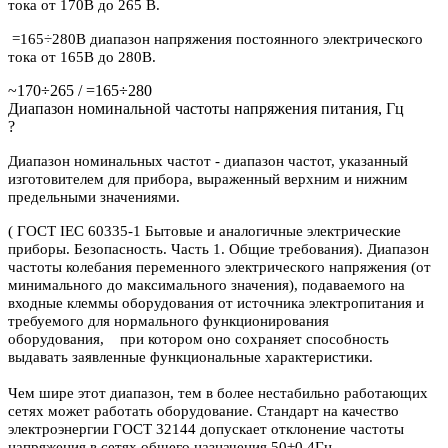
тока от 170В до 265 В.
=165÷280В диапазон напряжения постоянного электрического
тока от 165В до 280В.
~170÷265 / =165÷280
Диапазон номинальной частоты напряжения питания, Гц
?
Диапазон номинальных частот - диапазон частот, указанный
изготовителем для прибора, выраженный верхним и нижним
предельными значениями.
( ГОСТ IEC 60335-1 Бытовые и аналогичные электрические
приборы. Безопасность. Часть 1. Общие требования). Диапазон
частоты колебания переменного электрического напряжения (от
минимального до максимального значения), подаваемого на
входные клеммы оборудования от источника электропитания и
требуемого для нормального функционирования
оборудования, при котором оно сохраняет способность
выдавать заявленные функциональные характеристики.
Чем шире этот диапазон, тем в более нестабильно работающих
сетях может работать оборудование. Стандарт на качество
электроэнергии ГОСТ 32144 допускает отклонение частоты
напряжения в сетях общего назначения 50±0,4Гц.