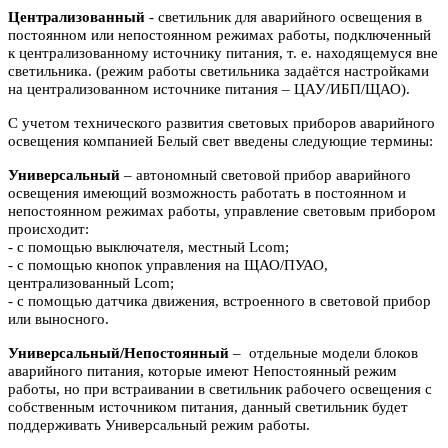
Централизованный
- светильник для аварийного освещения в
постоянном или
непостоянном режимах работы, подключенный
к централизованному источнику питания, т. е. находящемуся вне
светильника. (режим работы светильника задаётся настройками
на централизованном источнике питания – ЦАУ/ИБП/ЩАО).
С учетом технического развития световых приборов аварийного
освещения компанией Белый свет введены следующие термины:
Универсальный
– автономный световой прибор аварийного
освещения имеющий возможность работать в постоянном и
непостоянном режимах работы, управление световым прибором
происходит:
- с помощью выключателя, местный Lcom;
- с помощью кнопок управления на ЩАО/ПУАО,
централизованный Lcom;
- с помощью датчика движения, встроенного в световой прибор
или выносного.
Универсальный/Непостоянный
– отдельные модели блоков
аварийного питания, которые имеют Непостоянный режим
работы, но при встраивании в светильник рабочего освещения с
собственным источником питания, данный светильник будет
поддерживать Универсальный режим работы.