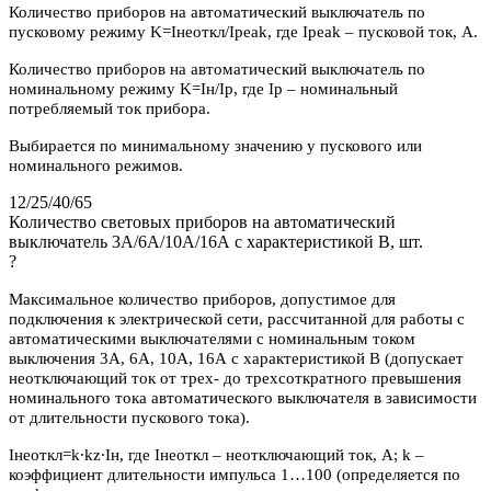
Количество приборов на автоматический выключатель по
пусковому режиму K=Iнеоткл/Ipeak, где Ipeak – пусковой ток, А.
Количество приборов на автоматический выключатель по
номинальному режиму K=Iн/Iр, где Iр – номинальный
потребляемый ток прибора.
Выбирается по минимальному значению у пускового или
номинального режимов.
12/25/40/65
Количество световых приборов на автоматический
выключатель 3А/6А/10А/16А с характеристикой В, шт.
?
Максимальное количество приборов, допустимое для
подключения к электрической сети, рассчитанной для работы с
автоматическими выключателями с номинальным током
выключения 3А, 6А, 10А, 16А с характеристикой В (допускает
неотключающий ток от трех- до трехсоткратного превышения
номинального тока автоматического выключателя в зависимости
от длительности пускового тока).
Iнеоткл=k∙kz∙Iн, где Iнеоткл – неотключающий ток, А; k –
коэффициент длительности импульса 1…100 (определяется по