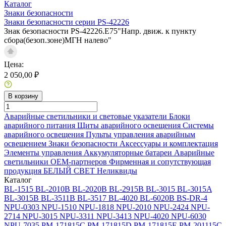
Каталог
Знаки безопасности
Знаки безопасности серии PS-42226
Знак безопасности PS-42226.E75"Напр. движ. к пункту
сбора(безоп.зоне)МГН налево"
Цена:
2 050,00 ₽
В корзину
Аварийные светильники и световые указатели
Блоки
аварийного питания
Щиты аварийного освещения
Системы
аварийного освещения
Пульты управления аварийным
освещением
Знаки безопасности
Аксессуары и комплектация
Элементы управления
Аккумуляторные батареи
Аварийные
светильники ОЕМ-партнеров
Фирменная и сопутствующая
продукция БЕЛЫЙ СВЕТ
Неликвиды
Каталог
BL-1515
BL-2010B
BL-2020B
BL-2915B
BL-3015
BL-3015A
BL-3015B
BL-3511B
BL-3517
BL-4020
BL-6020B
BS-DR-4
NPU-0303
NPU-1510
NPU-1818
NPU-2010
NPU-2424
NPU-
2714
NPU-3015
NPU-3311
NPU-3413
NPU-4020
NPU-6030
NPU-7035
PM-171815C
PM-171815D
PM-171815E
PM-201115C