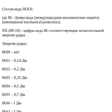
Состав кода IKXX:
где IK - буквы кода (международная механическая защита)
(international mechanical protection);
XX (00-10) - цифры кода IK соответствующие испытательной
энергии удара.
Энергия удара:
IK00 – нет
IK
01 – 0,14 Дж
IK
02 – 0,2 Дж
IK03 – 0,35 Дж
IK04 – 0,5 Дж
IK05 – 0,7 Дж
IK06 - 1 Дж
IK07 - 2 Дж