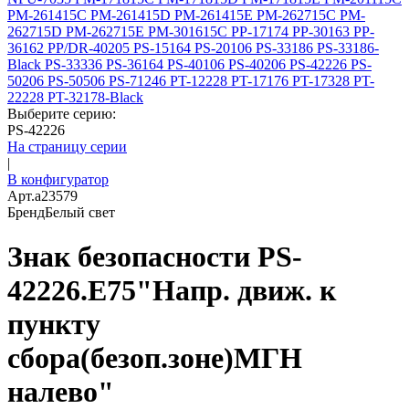
PM-261415C
PM-261415D
PM-261415E
PM-262715C
PM-
262715D
PM-262715E
PM-301615C
PP-17174
PP-30163
PP-
36162
PP/DR-40205
PS-15164
PS-20106
PS-33186
PS-33186-
Black
PS-33336
PS-36164
PS-40106
PS-40206
PS-42226
PS-
50206
PS-50506
PS-71246
PT-12228
PT-17176
PT-17328
PT-
22228
PT-32178-Black
Выберите серию:
PS-42226
На страницу серии
|
В конфигуратор
Арт.
a23579
Бренд
Белый свет
Знак безопасности PS-
42226.E75"Напр. движ. к
пункту
сбора(безоп.зоне)МГН
налево"