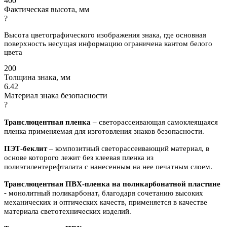
400
Фактическая высота, мм
?
Высота цветографического изображения знака, где основная
поверхность несущая информацию ограничена кантом белого
цвета
200
Толщина знака, мм
6.42
Материал знака безопасности
?
Транслюцентная пленка
– светорассеивающая самоклеящаяся
пленка применяемая для изготовления знаков безопасности.
ПЭТ-беклит
–
композитный светорассеивающий материал, в
основе которого лежит без клеевая пленка из
полиэтилентерефталата с нанесенным на нее печатным слоем.
Транслюцентная ПВХ-пленка на поликарбонатной пластине
-
м
онолитный поликарбонат,
благодаря сочетанию высоких
механических и оптических качеств, применяется в качестве
материала светотехнических изделий.