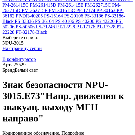
PM-261415C
PM-261415D
PM-261415E
PM-262715C
PM-
262715D
PM-262715E
PM-301615C
PP-17174
PP-30163
PP-
36162
PP/DR-40205
PS-15164
PS-20106
PS-33186
PS-33186-
Black
PS-33336
PS-36164
PS-40106
PS-40206
PS-42226
PS-
50206
PS-50506
PS-71246
PT-12228
PT-17176
PT-17328
PT-
22228
PT-32178-Black
Выберите серию:
NPU-3015
На страницу серии
|
В конфигуратор
Арт.
a25529
Бренд
Белый свет
Знак безопасности NPU-
3015.E73"Напр. движения к
эвакуац. выходу МГН
направо"
Кодированное обозначение.
Подробнее