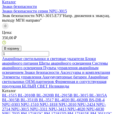
Каталог
Знаки безопасности
Знаки безопасности серии NPU-3015
Знак безопасности NPU-3015.E73"Напр. движения к эвакуац.
выходу МГН направо"
Цена:
350,00 ₽
В корзину
Аварийные светильники и световые указатели
Блоки
аварийного питания
Щиты аварийного освещения
Системы
аварийного освещения
Пульты управления аварийным
освещением
Знаки безопасности
Аксессуары и комплектация
Элементы управления
Аккумуляторные батареи
Аварийные
светильники ОЕМ-партнеров
Фирменная и сопутствующая
продукция БЕЛЫЙ СВЕТ
Неликвиды
Каталог
BL-1515
BL-2010B
BL-2020B
BL-2915B
BL-3015
BL-3015A
BL-3015B
BL-3511B
BL-3517
BL-4020
BL-6020B
BS-DR-4
NPU-0303
NPU-1510
NPU-1818
NPU-2010
NPU-2424
NPU-
2714
NPU-3015
NPU-3311
NPU-3413
NPU-4020
NPU-6030
NPU-7035
PM-171815C
PM-171815D
PM-171815E
PM-201115C