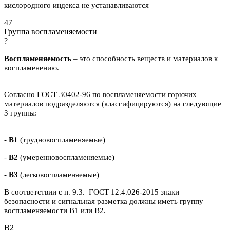
кислородного индекса не устанавливаются
47
Группа воспламеняемости
?
Воспламеняемость
– это способность веществ и материалов к
воспламенению.
Согласно ГОСТ 30402-96 по воспламеняемости горючих
материалов подразделяются (классифицируются) на следующие
3 группы:
-
В1
(трудновоспламеняемые)
-
В2
(умеренновоспламеняемые)
-
В3
(легковоспламеняемые)
В соответствии с п. 9.3. ГОСТ 12.4.026-2015 знаки
безопасности и сигнальная разметка должны иметь группу
воспламеняемости В1 или В2.
B2