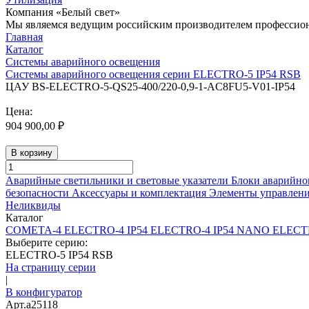
Компания «Белый свет»
Мы являемся ведущим российским производителем профессиона
Главная
Каталог
Системы аварийного освещения
Системы аварийного освещения серии ELECTRO-5 IP54 RSB
ЦАУ BS-ELECTRO-5-QS25-400/220-0,9-1-AC8FU5-V01-IP54
Цена:
904 900,00 ₽
В корзину
Аварийные светильники и световые указатели
Блоки аварийно
безопасности
Аксессуары и комплектация
Элементы управлен
Неликвиды
Каталог
COMETA-4
ELECTRO-4 IP54
ELECTRO-4 IP54 NANO
ELECTR
Выберите серию:
ELECTRO-5 IP54 RSB
На страницу серии
|
В конфигуратор
Арт.
a25118