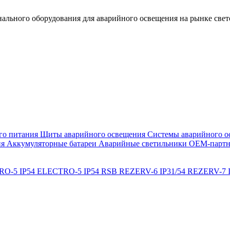
льного оборудования для аварийного освещения на рынке свет
го питания
Щиты аварийного освещения
Системы аварийного о
ия
Аккумуляторные батареи
Аварийные светильники ОЕМ-партн
O-5 IP54
ELECTRO-5 IP54 RSB
REZERV-6 IP31/54
REZERV-7 