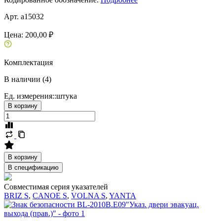
Арт. a15032
Цена:
200,00 ₽
Комплектация
В наличии (4)
Ед. измерения::
штука
В корзину
В корзину
В спецификацию
Совместимая серия указателей
BRIZ S
,
CANOE S
,
VOLNA S
,
YANTA