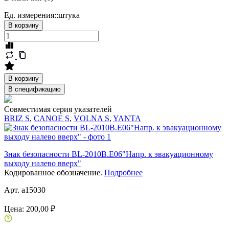
Ед. измерения::
штука
В корзину
В корзину
В спецификацию
Совместимая серия указателей
BRIZ S
,
CANOE S
,
VOLNA S
,
YANTA
Знак безопасности BL-2010B.E06"Напр. к эвакуационному
выходу налево вверх"
Кодированное обозначение.
Подробнее
Арт. a15030
Цена:
200,00 ₽