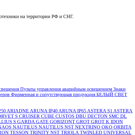
отехники на территории РФ и СНГ.
свещения
Пульты управления аварийным освещением
Знаки
еров
Фирменная и сопутствующая продукция БЕЛЫЙ СВЕТ
250
ARIADNE
ARUNA IP40
ARUNA IP65
ASTERA S1
ASTERA
ORVET S
CRUISER
CUBE
CUSTOS
DBU
DECTON SMC
DL
LIUS S
GARDA
GATE
GORIZONT
GROT
GROT K
IDON
NAOS
NAUTILUS
NAUTILUS NST
NEXTRINO
OKO
ORBITA
RON
TESSON
TRINITY NST
TRIOLA
TWINLED
UNIVERSAL