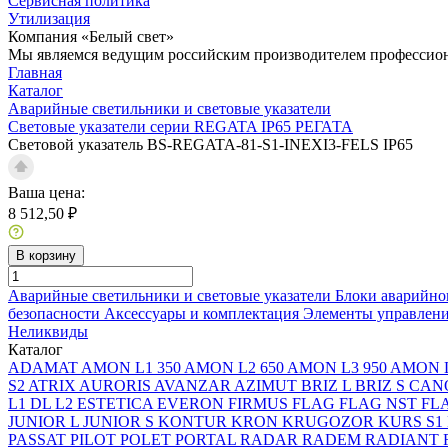
Сервисная политика
Утилизация
Компания «Белый свет»
Мы являемся ведущим российским производителем профессиона
Главная
Каталог
Аварийные светильники и световые указатели
Световые указатели серии REGATA IP65 РЕГАТА
Световой указатель BS-REGATA-81-S1-INEXI3-FELS IP65
Ваша цена:
8 512,50 ₽
В корзину
Аварийные светильники и световые указатели
Блоки аварийно
безопасности
Аксессуары и комплектация
Элементы управлен
Неликвиды
Каталог
ADAMAT
AMON L1 350
AMON L2 650
AMON L3 950
AMON L
S2
ATRIX
AURORIS
AVANZAR
AZIMUT
BRIZ L
BRIZ S
CAN
L1
DL L2
ESTETICA
EVERON
FIRMUS
FLAG
FLAG NST
FL
JUNIOR L
JUNIOR S
KONTUR
KRON
KRUGOZOR
KURS S1
PASSAT
PILOT
POLET
PORTAL
RADAR
RADEM
RADIANT