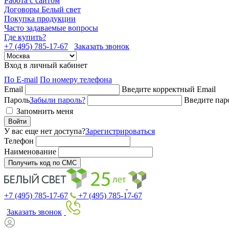
Работа с сайтом
Договоры Белый свет
Покупка продукции
Часто задаваемые вопросы
Где купить?
+7 (495) 785-17-67
Заказать звонок
Вход в личный кабинет
По E-mail
По номеру телефона
Email
Введите корректный Email
Пароль
Забыли пароль?
Введите пар
Запомнить меня
Войти
У вас еще нет доступа?
Зарегистрироваться
Телефон
Наименование
Получить код по СМС
+7 (495) 785-17-67
+7 (495) 785-17-67
Заказать звонок