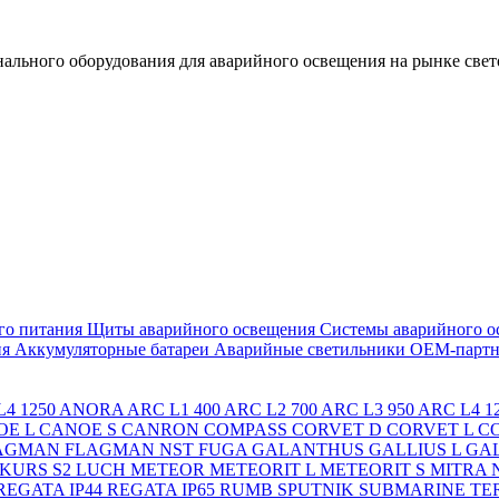
льного оборудования для аварийного освещения на рынке свет
го питания
Щиты аварийного освещения
Системы аварийного о
ия
Аккумуляторные батареи
Аварийные светильники ОЕМ-партн
4 1250
ANORA
ARC L1 400
ARC L2 700
ARC L3 950
ARC L4 1
OE L
CANOE S
CANRON
COMPASS
CORVET D
CORVET L
C
AGMAN
FLAGMAN NST
FUGA
GALANTHUS
GALLIUS L
GAL
KURS S2
LUCH
METEOR
METEORIT L
METEORIT S
MITRA
REGATA IP44
REGATA IP65
RUMB
SPUTNIK
SUBMARINE
TE