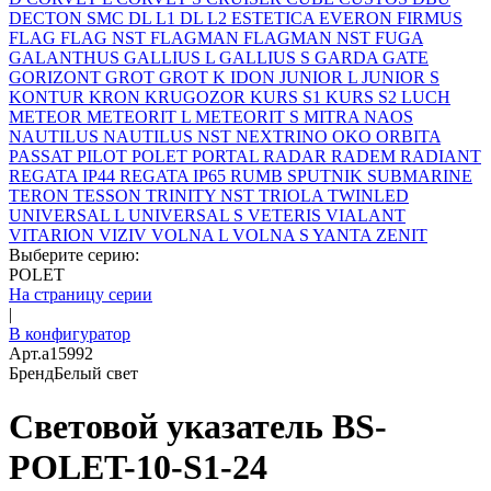
DECTON SMC
DL L1
DL L2
ESTETICA
EVERON
FIRMUS
FLAG
FLAG NST
FLAGMAN
FLAGMAN NST
FUGA
GALANTHUS
GALLIUS L
GALLIUS S
GARDA
GATE
GORIZONT
GROT
GROT K
IDON
JUNIOR L
JUNIOR S
KONTUR
KRON
KRUGOZOR
KURS S1
KURS S2
LUCH
METEOR
METEORIT L
METEORIT S
MITRA
NAOS
NAUTILUS
NAUTILUS NST
NEXTRINO
OKO
ORBITA
PASSAT
PILOT
POLET
PORTAL
RADAR
RADEM
RADIANT
REGATA IP44
REGATA IP65
RUMB
SPUTNIK
SUBMARINE
TERON
TESSON
TRINITY NST
TRIOLA
TWINLED
UNIVERSAL L
UNIVERSAL S
VETERIS
VIALANT
VITARION
VIZIV
VOLNA L
VOLNA S
YANTA
ZENIT
Выберите серию:
POLET
На страницу серии
|
В конфигуратор
Арт.
a15992
Бренд
Белый свет
Световой указатель BS-
POLET-10-S1-24