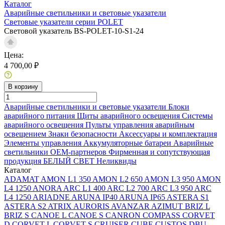
Каталог
Аварийные светильники и световые указатели
Световые указатели серии POLET
Световой указатель BS-POLET-10-S1-24
Цена:
4 700,00 ₽
В корзину
Аварийные светильники и световые указатели
Блоки
аварийного питания
Щиты аварийного освещения
Системы
аварийного освещения
Пульты управления аварийным
освещением
Знаки безопасности
Аксессуары и комплектация
Элементы управления
Аккумуляторные батареи
Аварийные
светильники ОЕМ-партнеров
Фирменная и сопутствующая
продукция БЕЛЫЙ СВЕТ
Неликвиды
Каталог
ADAMAT
AMON L1 350
AMON L2 650
AMON L3 950
AMON
L4 1250
ANORA
ARC L1 400
ARC L2 700
ARC L3 950
ARC
L4 1250
ARIADNE
ARUNA IP40
ARUNA IP65
ASTERA S1
ASTERA S2
ATRIX
AURORIS
AVANZAR
AZIMUT
BRIZ L
BRIZ S
CANOE L
CANOE S
CANRON
COMPASS
CORVET
D
CORVET L
CORVET S
CRUISER
CUBE
CUSTOS
DBU