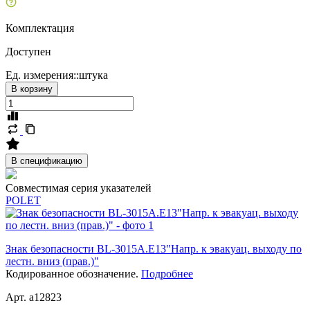
Комплектация
Доступен
Ед. измерения::
штука
В корзину
В спецификацию
Совместимая серия указателей
POLET
Знак безопасности BL-3015A.E13"Напр. к эвакуац. выходу по
лестн. вниз (прав.)"
Кодированное обозначение.
Подробнее
Арт. a12823