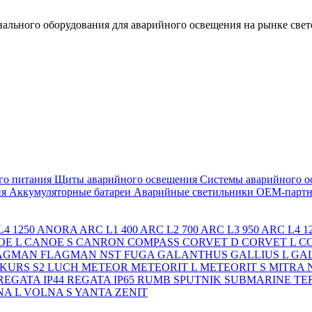
льного оборудования для аварийного освещения на рынке свет
го питания
Щиты аварийного освещения
Системы аварийного о
ия
Аккумуляторные батареи
Аварийные светильники ОЕМ-партн
4 1250
ANORA
ARC L1 400
ARC L2 700
ARC L3 950
ARC L4 1
OE L
CANOE S
CANRON
COMPASS
CORVET D
CORVET L
C
AGMAN
FLAGMAN NST
FUGA
GALANTHUS
GALLIUS L
GAL
KURS S2
LUCH
METEOR
METEORIT L
METEORIT S
MITRA
REGATA IP44
REGATA IP65
RUMB
SPUTNIK
SUBMARINE
TE
A L
VOLNA S
YANTA
ZENIT