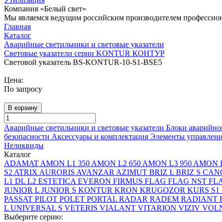
Компания «Белый свет»
Мы являемся ведущим российским производителем профессиона
Главная
Каталог
Аварийные светильники и световые указатели
Световые указатели серии KONTUR КОНТУР
Световой указатель BS-KONTUR-10-S1-BSE5
Цена:
По запросу
В корзину
Аварийные светильники и световые указатели
Блоки аварийно
безопасности
Аксессуары и комплектация
Элементы управлен
Неликвиды
Каталог
ADAMAT
AMON L1 350
AMON L2 650
AMON L3 950
AMON L
S2
ATRIX
AURORIS
AVANZAR
AZIMUT
BRIZ L
BRIZ S
CAN
L1
DL L2
ESTETICA
EVERON
FIRMUS
FLAG
FLAG NST
FL
JUNIOR L
JUNIOR S
KONTUR
KRON
KRUGOZOR
KURS S1
PASSAT
PILOT
POLET
PORTAL
RADAR
RADEM
RADIANT
L
UNIVERSAL S
VETERIS
VIALANT
VITARION
VIZIV
VOLN
Выберите серию: