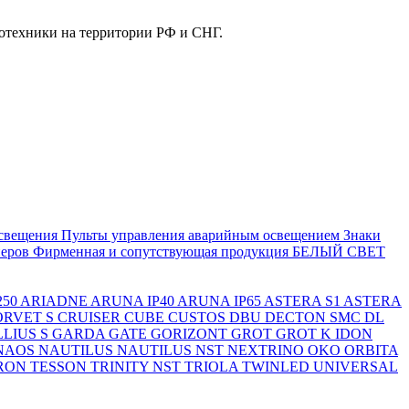
отехники на территории РФ и СНГ.
свещения
Пульты управления аварийным освещением
Знаки
еров
Фирменная и сопутствующая продукция БЕЛЫЙ СВЕТ
250
ARIADNE
ARUNA IP40
ARUNA IP65
ASTERA S1
ASTERA
ORVET S
CRUISER
CUBE
CUSTOS
DBU
DECTON SMC
DL
LIUS S
GARDA
GATE
GORIZONT
GROT
GROT K
IDON
NAOS
NAUTILUS
NAUTILUS NST
NEXTRINO
OKO
ORBITA
RON
TESSON
TRINITY NST
TRIOLA
TWINLED
UNIVERSAL