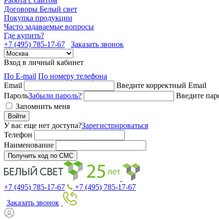
Работа с сайтом
Договоры Белый свет
Покупка продукции
Часто задаваемые вопросы
Где купить?
+7 (495) 785-17-67
Заказать звонок
Вход в личный кабинет
По E-mail
По номеру телефона
Email
Введите корректный Email
Пароль
Забыли пароль?
Введите пар
Запомнить меня
Войти
У вас еще нет доступа?
Зарегистрироваться
Телефон
Наименование
Получить код по СМС
+7 (495) 785-17-67
+7 (495) 785-17-67
Заказать звонок