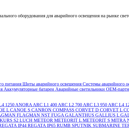
льного оборудования для аварийного освещения на рынке свет
го питания
Щиты аварийного освещения
Системы аварийного о
ия
Аккумуляторные батареи
Аварийные светильники ОЕМ-партн
4 1250
ANORA
ARC L1 400
ARC L2 700
ARC L3 950
ARC L4 1
OE L
CANOE S
CANRON
COMPASS
CORVET D
CORVET L
C
AGMAN
FLAGMAN NST
FUGA
GALANTHUS
GALLIUS L
GAL
KURS S2
LUCH
METEOR
METEORIT L
METEORIT S
MITRA
REGATA IP44
REGATA IP65
RUMB
SPUTNIK
SUBMARINE
TE