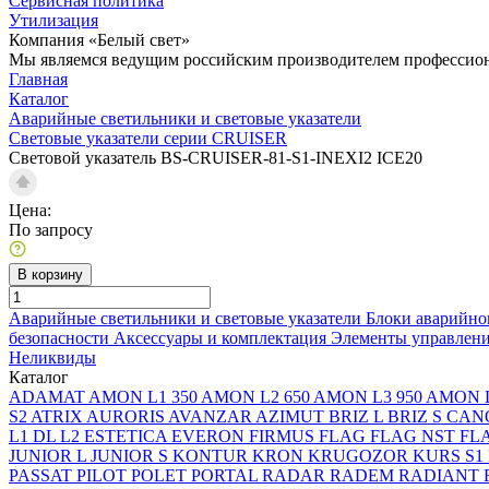
Сервисная политика
Утилизация
Компания «Белый свет»
Мы являемся ведущим российским производителем профессиона
Главная
Каталог
Аварийные светильники и световые указатели
Световые указатели серии CRUISER
Световой указатель BS-CRUISER-81-S1-INEXI2 ICE20
Цена:
По запросу
В корзину
Аварийные светильники и световые указатели
Блоки аварийно
безопасности
Аксессуары и комплектация
Элементы управлен
Неликвиды
Каталог
ADAMAT
AMON L1 350
AMON L2 650
AMON L3 950
AMON L
S2
ATRIX
AURORIS
AVANZAR
AZIMUT
BRIZ L
BRIZ S
CAN
L1
DL L2
ESTETICA
EVERON
FIRMUS
FLAG
FLAG NST
FL
JUNIOR L
JUNIOR S
KONTUR
KRON
KRUGOZOR
KURS S1
PASSAT
PILOT
POLET
PORTAL
RADAR
RADEM
RADIANT