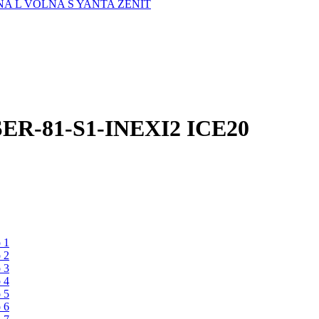
A L
VOLNA S
YANTA
ZENIT
SER-81-S1-INEXI2 ICE20