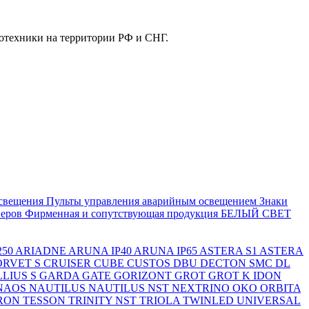
отехники на территории РФ и СНГ.
свещения
Пульты управления аварийным освещением
Знаки
еров
Фирменная и сопутствующая продукция БЕЛЫЙ СВЕТ
250
ARIADNE
ARUNA IP40
ARUNA IP65
ASTERA S1
ASTERA
ORVET S
CRUISER
CUBE
CUSTOS
DBU
DECTON SMC
DL
LIUS S
GARDA
GATE
GORIZONT
GROT
GROT K
IDON
NAOS
NAUTILUS
NAUTILUS NST
NEXTRINO
OKO
ORBITA
RON
TESSON
TRINITY NST
TRIOLA
TWINLED
UNIVERSAL