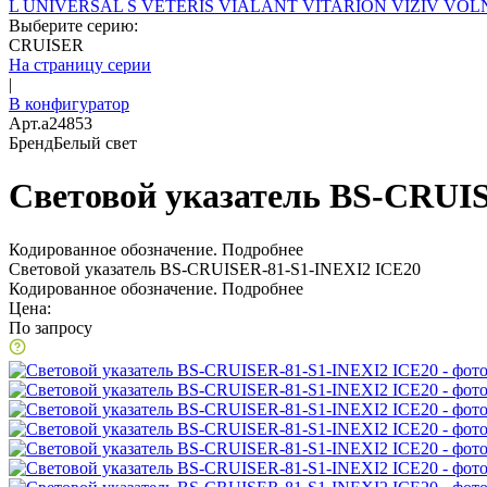
L
UNIVERSAL S
VETERIS
VIALANT
VITARION
VIZIV
VOLN
Выберите серию:
CRUISER
На страницу серии
|
В конфигуратор
Арт.
a24853
Бренд
Белый свет
Световой указатель BS-CRUI
Кодированное обозначение.
Подробнее
Световой указатель BS-CRUISER-81-S1-INEXI2 ICE20
Кодированное обозначение.
Подробнее
Цена:
По запросу