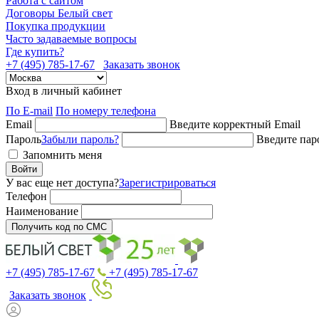
Работа с сайтом
Договоры Белый свет
Покупка продукции
Часто задаваемые вопросы
Где купить?
+7 (495) 785-17-67
Заказать звонок
Вход в личный кабинет
По E-mail
По номеру телефона
Email
Введите корректный Email
Пароль
Забыли пароль?
Введите пар
Запомнить меня
Войти
У вас еще нет доступа?
Зарегистрироваться
Телефон
Наименование
Получить код по СМС
+7 (495) 785-17-67
+7 (495) 785-17-67
Заказать звонок