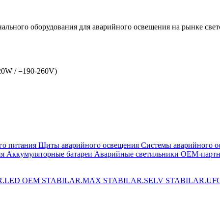
льного оборудования для аварийного освещения на рынке свет
W / =190-260V)
го питания
Щиты аварийного освещения
Системы аварийного о
ия
Аккумуляторные батареи
Аварийные светильники ОЕМ-партн
R.LED OEM
STABILAR.MAX
STABILAR.SELV
STABILAR.UF