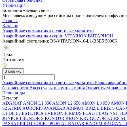
Сервисная политика
Утилизация
Компания «Белый свет»
Мы являемся ведущим российским производителем профессиона
Главная
Каталог
Аварийные светильники и световые указатели
Аварийные светильники серии VITARION ВИТАРИОН
Аварийный светильник BS-VITARION-10-L1-BSE5 5000K
Цена:
По запросу
В корзину
Аварийные светильники и световые указатели
Блоки аварийно
безопасности
Аксессуары и комплектация
Элементы управлен
Неликвиды
Каталог
ADAMAT
AMON L1 350
AMON L2 650
AMON L3 950
AMON L
S2
ATRIX
AURORIS
AVANZAR
AZIMUT
BRIZ L
BRIZ S
CAN
L1
DL L2
ESTETICA
EVERON
FIRMUS
FLAG
FLAG NST
FL
JUNIOR L
JUNIOR S
KONTUR
KRON
KRUGOZOR
KURS S1
PASSAT
PILOT
POLET
PORTAL
RADAR
RADEM
RADIANT