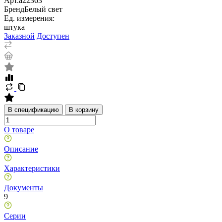
Арт.
a22363
Бренд
Белый свет
Ед. измерения:
штука
Заказной
Доступен
В спецификацию
В корзину
О товаре
Описание
Характеристики
Документы
9
Серии