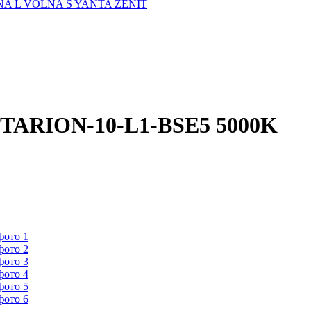
A L
VOLNA S
YANTA
ZENIT
ITARION-10-L1-BSE5 5000K