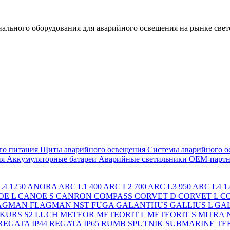
льного оборудования для аварийного освещения на рынке свет
го питания
Щиты аварийного освещения
Системы аварийного о
ия
Аккумуляторные батареи
Аварийные светильники ОЕМ-партн
4 1250
ANORA
ARC L1 400
ARC L2 700
ARC L3 950
ARC L4 1
OE L
CANOE S
CANRON
COMPASS
CORVET D
CORVET L
C
AGMAN
FLAGMAN NST
FUGA
GALANTHUS
GALLIUS L
GAL
KURS S2
LUCH
METEOR
METEORIT L
METEORIT S
MITRA
REGATA IP44
REGATA IP65
RUMB
SPUTNIK
SUBMARINE
TE