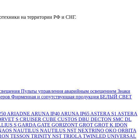
отехники на территории РФ и СНГ.
свещения
Пульты управления аварийным освещением
Знаки
еров
Фирменная и сопутствующая продукция БЕЛЫЙ СВЕТ
250
ARIADNE
ARUNA IP40
ARUNA IP65
ASTERA S1
ASTERA
ORVET S
CRUISER
CUBE
CUSTOS
DBU
DECTON SMC
DL
LIUS S
GARDA
GATE
GORIZONT
GROT
GROT K
IDON
NAOS
NAUTILUS
NAUTILUS NST
NEXTRINO
OKO
ORBITA
RON
TESSON
TRINITY NST
TRIOLA
TWINLED
UNIVERSAL