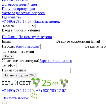
Работа с сайтом
Договоры Белый свет
Покупка продукции
Часто задаваемые вопросы
Где купить?
+7 (495) 785-17-67
Заказать звонок
Вход в личный кабинет
По E-mail
По номеру телефона
Email
Введите корректный Email
Пароль
Забыли пароль?
Введите пар
Запомнить меня
Войти
У вас еще нет доступа?
Зарегистрироваться
Телефон
Наименование
Получить код по СМС
+7 (495) 785-17-67
+7 (495) 785-17-67
Заказать звонок