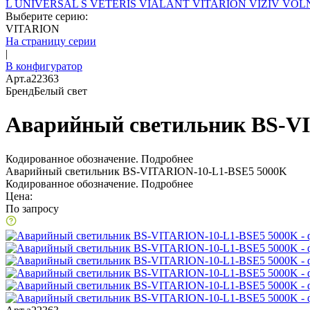
L
UNIVERSAL S
VETERIS
VIALANT
VITARION
VIZIV
VOLN
Выберите серию:
VITARION
На страницу серии
|
В конфигуратор
Арт.
a22363
Бренд
Белый свет
Аварийный светильник BS-V
Кодированное обозначение.
Подробнее
Аварийный светильник BS-VITARION-10-L1-BSE5 5000K
Кодированное обозначение.
Подробнее
Цена:
По запросу