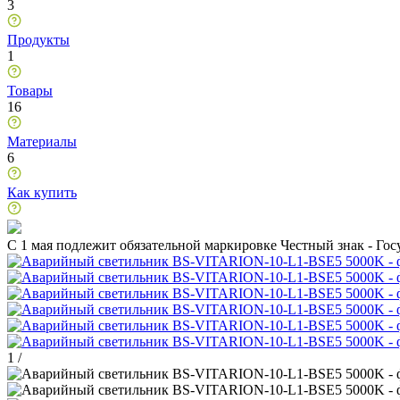
3
Продукты
1
Товары
16
Материалы
6
Как купить
C 1 мая подлежит обязательной маркировке Честный знак - Го
1
/