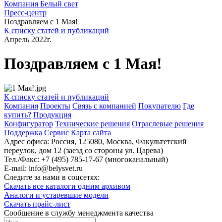
Компания Белый свет
Пресс-центр
Поздравляем с 1 Мая!
К списку статей и публикаций
Апрель 2022г.
Поздравляем с 1 Мая!
К списку статей и публикаций
Компания
Проекты
Связь с компанией
Покупателю
Где
купить?
Продукция
Конфигуратор
Технические решения
Отраслевые решения
Поддержка
Сервис
Карта сайта
Адрес офиса:
Россия, 125080, Москва, Факультетский
переулок, дом 12 (заезд со стороны ул. Царева)
Тел./Факс:
+7 (495) 785-17-67 (многоканальный)
E-mail:
info@belysvet.ru
Следите за нами в соцсетях:
Скачать все каталоги одним архивом
Аналоги и устаревшие модели
Скачать прайс-лист
Cообщение в службу менеджмента качества